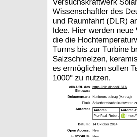
Versuchskraftwerk Solar
Wissenschaftler des Deu
und Raumfahrt (DLR) an
Idee. Hier werden neue 
die die Hochtemperatur
Turms bis zur Turbine b
Salzschmelzen, keramisc
es ermöglichen sollen T
1000° zu nutzen.
elib-URL des
https://elib.dlr.de/91317/
Eintrags:
Dokumentart:
Konferenzbeitrag (Vortrag)
Titel:
Solarthermische kraftwerke z
Autoren:
Autoren
Autoren-
https:
Pitz-Paal, Robert
Datum:
14 Oktober 2014
Open Access:
Nein
In SCOPUS:
Nein