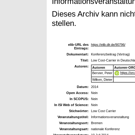
Informationsveranstaltu
Dieses Archiv kann nicht
stellen.
elib-URL des
https://elib.dlr.de/90796/
Eintrags:
Dokumentart:
Konferenzbeitrag (Vortrag)
Titel:
Low Cost-Carrier in Deutschla
Autoren:
Autoren
Autoren-ORC
https://o
Berster, Peter
Wilken, Dieter
Datum:
2014
Open Access:
Nein
In SCOPUS:
Nein
In ISI Web of Science:
Nein
Stichwörter:
Low Cost Carrier
Veranstaltungstitel:
Informationsveranstaltung
Veranstaltungsort:
Bremen
Veranstaltungsart:
nationale Konferenz
Veranstaltungsdatum:
10 Juli 2014