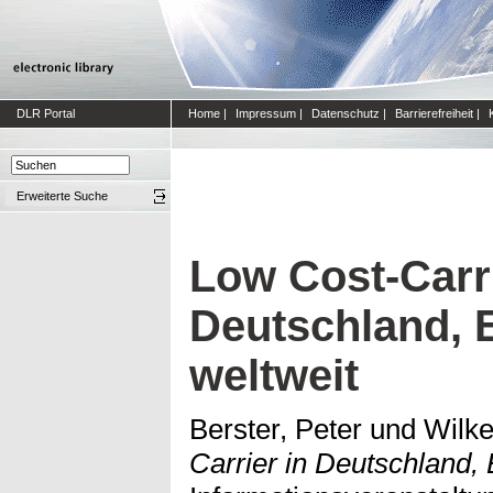
DLR Portal
Home
|
Impressum
|
Datenschutz
|
Barrierefreiheit
|
Erweiterte Suche
Low Cost-Carri
Deutschland, 
weltweit
Berster, Peter
und
Wilke
Carrier in Deutschland,