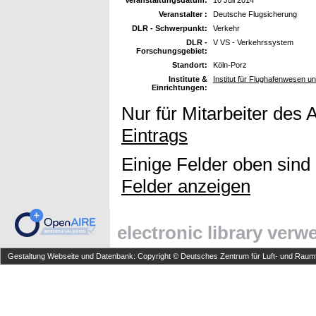
Veranstalter :
Deutsche Flugsicherung
DLR - Schwerpunkt:
Verkehr
DLR -
V VS - Verkehrssystem
Forschungsgebiet:
Standort:
Köln-Porz
Institute &
Institut für Flughafenwesen u
Einrichtungen:
Nur für Mitarbeiter des 
Eintrags
Einige Felder oben sind
Felder anzeigen
electronic library ver
Gestaltung Webseite und Datenbank: Copyright © Deutsches Zentrum für Luft- und Raumfa