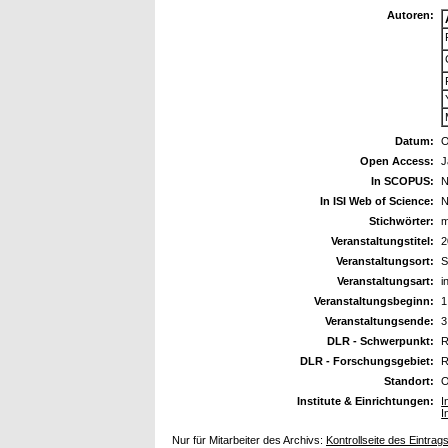
Autoren:
Datum:
O
Open Access:
J
In SCOPUS:
N
In ISI Web of Science:
N
Stichwörter:
m
Veranstaltungstitel:
2
Veranstaltungsort:
S
Veranstaltungsart:
i
Veranstaltungsbeginn:
1
Veranstaltungsende:
3
DLR - Schwerpunkt:
R
DLR - Forschungsgebiet:
R
Standort:
O
Institute & Einrichtungen:
I
I
Nur für Mitarbeiter des Archivs:
Kontrollseite des Eintrag