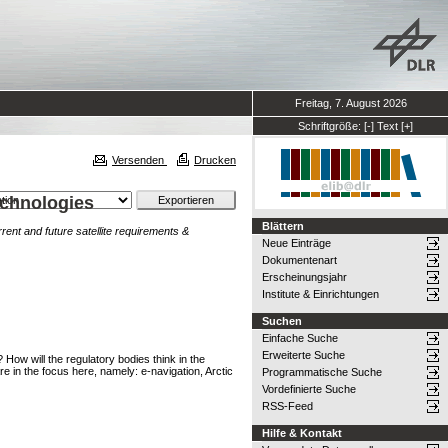
Freitag, 7. August 2026
Schriftgröße:
[-]
Text
[+]
Versenden
Drucken
echnologies
Blättern
rent and future satellite requirements &
Neue Einträge
Dokumentenart
Erscheinungsjahr
Institute & Einrichtungen
Suchen
Einfache Suche
Erweiterte Suche
 How will the regulatory bodies think in the
e in the focus here, namely: e-navigation, Arctic
Programmatische Suche
Vordefinierte Suche
RSS-Feed
Hilfe & Kontakt