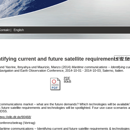
Kontakt
|
English
ifying current and future satellite requirements & t
und
Yasrine, Ibnyahya
und
Maurizio, Manzo
(2014)
Maritime communications – Identifying cur
igation and Earth Observation Conference, 2014-10-01 - 2014-10-03, Salerno, Italien.
PDF
80kB
time communications market – what are the future demands? Which technologies will be available?
 future satellite requirements and technologies will be spotlighted. Four use case scenarios ar
MDSS.
ttps://elib.dlr.de/90468/
onferenzbeitrag (Vortrag)
aritime communications – Identifying current and future satellite requirements & technologies