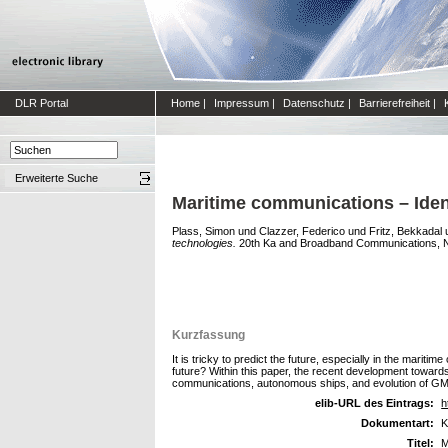
DLR Portal
Home
|
Impressum
|
Datenschutz
|
Barrierefreiheit
|
Erweiterte Suche
Maritime communications – Ident
Plass, Simon
und
Clazzer, Federico
und
Fritz, Bekkadal
technologies.
20th Ka and Broadband Communications, Nav
Kurzfassung
It is tricky to predict the future, especially in the mari
future? Within this paper, the recent development towards
communications, autonomous ships, and evolution of G
elib-URL des Eintrags:
h
Dokumentart:
K
Titel:
M