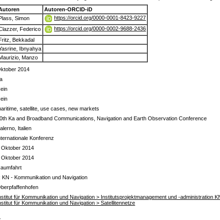
Autoren
Autoren-ORCID-iD
https://orcid.org/0000-0001-8423-9227
Plass, Simon
https://orcid.org/0000-0002-9688-2436
Clazzer, Federico
Fritz, Bekkadal
Yasrine, Ibnyahya
Maurizio, Manzo
ktober 2014
a
ein
ein
aritime, satellite, use cases, new markets
0th Ka and Broadband Communications, Navigation and Earth Observation Conference
alerno, Italien
nternationale Konferenz
 Oktober 2014
 Oktober 2014
aumfahrt
 KN - Kommunikation und Navigation
berpfaffenhofen
nstitut für Kommunikation und Navigation > Institutsprojektmanagement und -administration K
nstitut für Kommunikation und Navigation > Satellitennetze
s