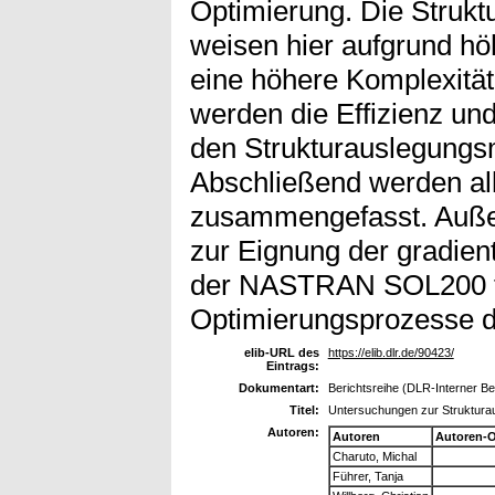
Optimierung. Die Struk
weisen hier aufgrund hö
eine höhere Komplexität
werden die Effizienz un
den Strukturauslegungs
Abschließend werden al
zusammengefasst. Auße
zur Eignung der gradien
der NASTRAN SOL200 fü
Optimierungsprozesse d
elib-URL des
https://elib.dlr.de/90423/
Eintrags:
Dokumentart:
Berichtsreihe (DLR-Interner Ber
Titel:
Untersuchungen zur Struktura
Autoren:
Autoren
Autoren-
Charuto, Michal
Führer, Tanja