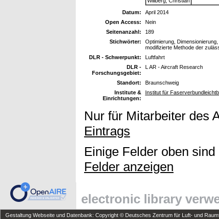
Willberg, Christian
Datum:
April 2014
Open Access:
Nein
Seitenanzahl:
189
Stichwörter:
Optimierung, Dimensionierung
modifizierte Methode der zuläs
DLR - Schwerpunkt:
Luftfahrt
DLR -
L AR - Aircraft Research
Forschungsgebiet:
Standort:
Braunschweig
Institute &
Institut für Faserverbundleich
Einrichtungen:
Nur für Mitarbeiter des 
Eintrags
Einige Felder oben sind
Felder anzeigen
electronic library ver
Gestaltung Webseite und Datenbank: Copyright © Deutsches Zentrum für Luft- und Raumfa