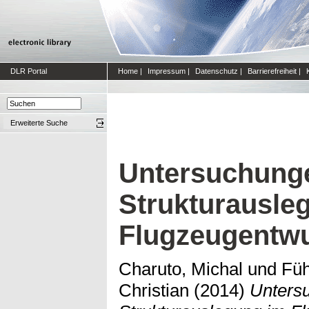
DLR Portal
Home
|
Impressum
|
Datenschutz
|
Barrierefreiheit
|
Erweiterte Suche
Untersuchung
Strukturausle
Flugzeugentwu
Charuto, Michal
und
Füh
Christian
(2014)
Unters