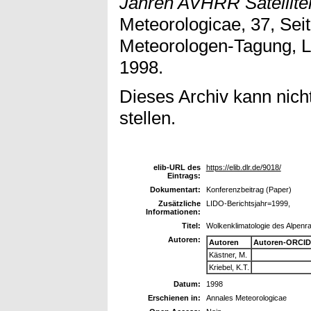
Jahren AVHRR Satellite
Meteorologicae, 37, Sei
Meteorologen-Tagung, L
1998.
Dieses Archiv kann nicht
stellen.
elib-URL des
https://elib.dlr.de/9018/
Eintrags:
Dokumentart:
Konferenzbeitrag (Paper)
Zusätzliche
LIDO-Berichtsjahr=1999,
Informationen:
Titel:
Wolkenklimatologie des Alpenr
Autoren:
Autoren
Autoren-ORCID
Kästner, M.
Kriebel, K.T.
Datum:
1998
Erschienen in:
Annales Meteorologicae