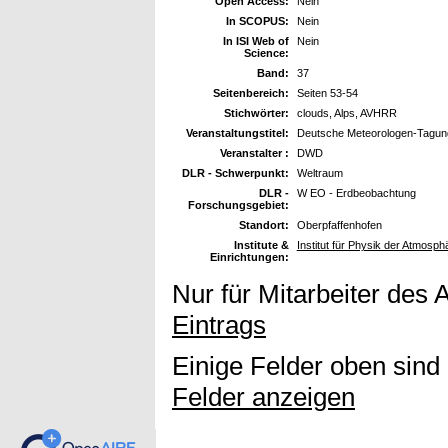
Open Access:
Nein
In SCOPUS:
Nein
In ISI Web of
Nein
Science:
Band:
37
Seitenbereich:
Seiten 53-54
Stichwörter:
clouds, Alps, AVHRR
Veranstaltungstitel:
Deutsche Meteorologen-Tagung
Veranstalter :
DWD
DLR - Schwerpunkt:
Weltraum
DLR -
W EO - Erdbeobachtung
Forschungsgebiet:
Standort:
Oberpfaffenhofen
Institute &
Institut für Physik der Atmosph
Einrichtungen:
Nur für Mitarbeiter des 
Eintrags
Einige Felder oben sind
Felder anzeigen