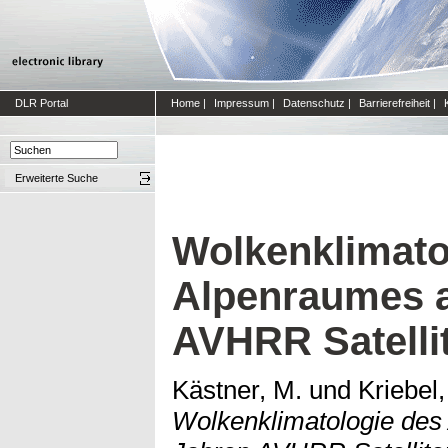
DLR Portal
Home
|
Impressum
|
Datenschutz
|
Barrierefreiheit
|
Erweiterte Suche
Wolkenklimato
Alpenraumes a
AVHRR Satelli
Kästner, M.
und
Kriebel,
Wolkenklimatologie des