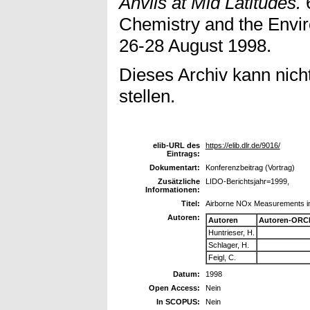
Anvils at Mid Latitudes.
Chemistry and the Envi
26-28 August 1998.
Dieses Archiv kann nicht
stellen.
elib-URL des
https://elib.dlr.de/9016/
Eintrags:
Dokumentart:
Konferenzbeitrag (Vortrag)
Zusätzliche
LIDO-Berichtsjahr=1999,
Informationen:
Titel:
Airborne NOx Measurements in 
Autoren:
Autoren
Autoren-ORCI
Huntrieser, H.
Schlager, H.
Feigl, C.
Datum:
1998
Open Access:
Nein
In SCOPUS:
Nein