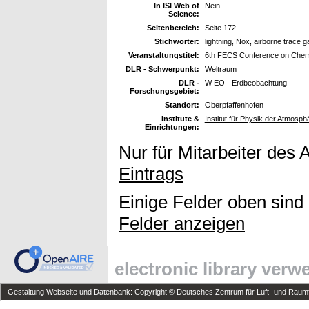
In ISI Web of
Nein
Science:
Seitenbereich:
Seite 172
Stichwörter:
lightning, Nox, airborne trace
Veranstaltungstitel:
6th FECS Conference on Chemi
DLR - Schwerpunkt:
Weltraum
DLR -
W EO - Erdbeobachtung
Forschungsgebiet:
Standort:
Oberpfaffenhofen
Institute &
Institut für Physik der Atmosph
Einrichtungen:
Nur für Mitarbeiter des 
Eintrags
Einige Felder oben sind
Felder anzeigen
electronic library ver
Gestaltung Webseite und Datenbank: Copyright © Deutsches Zentrum für Luft- und Raumfa