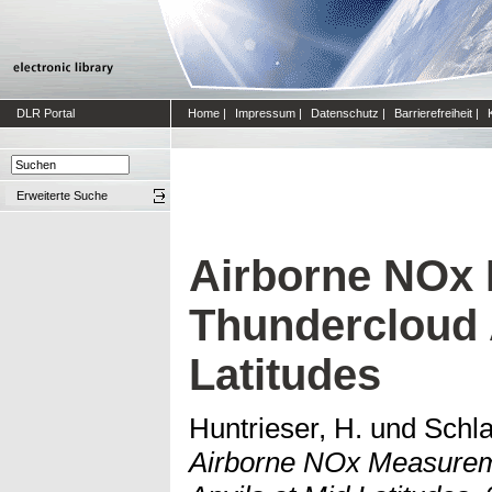
DLR Portal
Home
|
Impressum
|
Datenschutz
|
Barrierefreiheit
|
Erweiterte Suche
Airborne NOx 
Thundercloud 
Latitudes
Huntrieser, H.
und
Schla
Airborne NOx Measurem