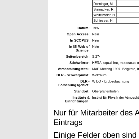
Dorninger, M.
Steinacker, R.
Wölfelmeier, H.
Schiesser, H.
Datum:
1997
Open Access:
Nein
In SCOPUS:
Nein
In ISI Web of
Nein
Science:
Seitenbereich:
S.27-
Stichwörter:
HERA, squall line, mesoscale 
Veranstaltungstitel:
MAP Meeting 1997, Belgirate, It
DLR - Schwerpunkt:
Weltraum
DLR -
W EO - Erdbeobachtung
Forschungsgebiet:
Standort:
Oberpfaffenhofen
Institute &
Institut für Physik der Atmosph
Einrichtungen:
Nur für Mitarbeiter des 
Eintrags
Einige Felder oben sind