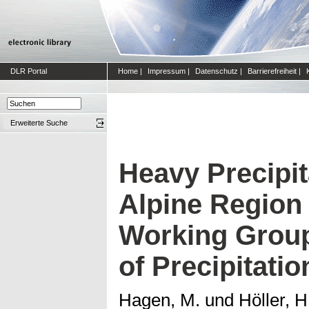
DLR Portal
Home
|
Impressum
|
Datenschutz
|
Barrierefreiheit
|
Erweiterte Suche
Heavy Precipit
Alpine Region
Working Group
of Precipitati
Hagen, M.
und
Höller, H