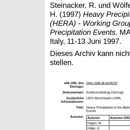
Steinacker, R.
und
Wölfe
H.
(1997)
Heavy Precipit
(HERA) - Working Group
Precipitation Events.
MAP
Italy, 11-13 Juni 1997.
Dieses Archiv kann nicht
stellen.
elib-URL des
https://elib.dlr.de/9010/
Eintrags:
Dokumentart:
Konferenzbeitrag (Vortrag)
Zusätzliche
LIDO-Berichtsjahr=1999,
Informationen:
Titel:
Heavy Precipitation in the Alpi
Events
Autoren:
Autoren
Autoren-ORC
Hagen, M.
Höller, H.