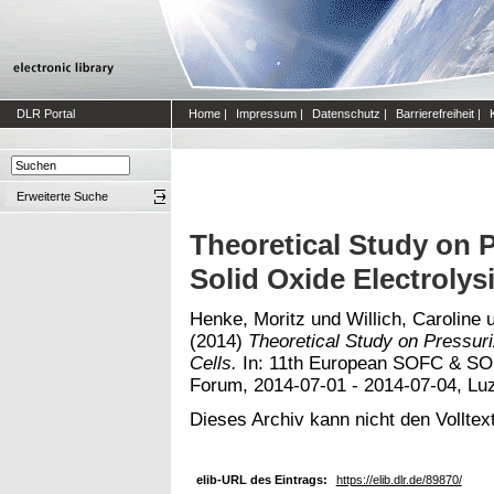
DLR Portal
Home
|
Impressum
|
Datenschutz
|
Barrierefreiheit
|
Erweiterte Suche
Theoretical Study on 
Solid Oxide Electrolysi
Henke, Moritz
und
Willich, Caroline
(2014)
Theoretical Study on Pressuri
Cells.
In: 11th European SOFC & S
Forum, 2014-07-01 - 2014-07-04, Lu
Dieses Archiv kann nicht den Volltext
elib-URL des Eintrags:
https://elib.dlr.de/89870/