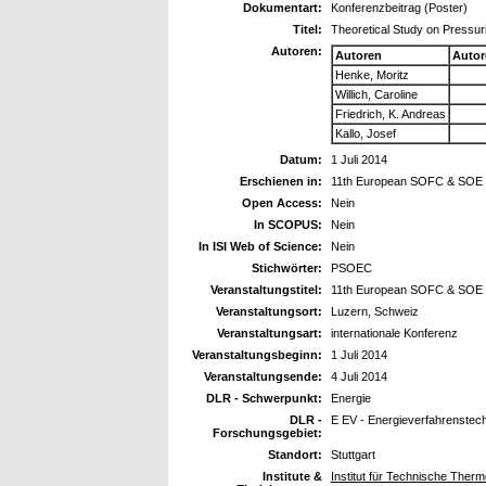
Dokumentart:
Konferenzbeitrag (Poster)
Titel:
Theoretical Study on Pressuri
Autoren:
Autoren
Autor
Henke, Moritz
Willich, Caroline
Friedrich, K. Andreas
Kallo, Josef
Datum:
1 Juli 2014
Erschienen in:
11th European SOFC & SOE
Open Access:
Nein
In SCOPUS:
Nein
In ISI Web of Science:
Nein
Stichwörter:
PSOEC
Veranstaltungstitel:
11th European SOFC & SOE
Veranstaltungsort:
Luzern, Schweiz
Veranstaltungsart:
internationale Konferenz
Veranstaltungsbeginn:
1 Juli 2014
Veranstaltungsende:
4 Juli 2014
DLR - Schwerpunkt:
Energie
DLR -
E EV - Energieverfahrenstec
Forschungsgebiet:
Standort:
Stuttgart
Institute &
Institut für Technische Ther