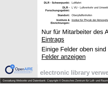
DLR - Schwerpunkt:
Luftfahrt
DLR -
L VU - Luftverkehr und Umwelt
Forschungsgebiet:
Standort:
Oberpfaffenhofen
Institute &
Institut für Physik der Atmosph
Einrichtungen:
Nur für Mitarbeiter des 
Eintrags
Einige Felder oben sind
Felder anzeigen
electronic library ver
Gestaltung Webseite und Datenbank: Copyright © Deutsches Zentrum für Luft- und Raumfa