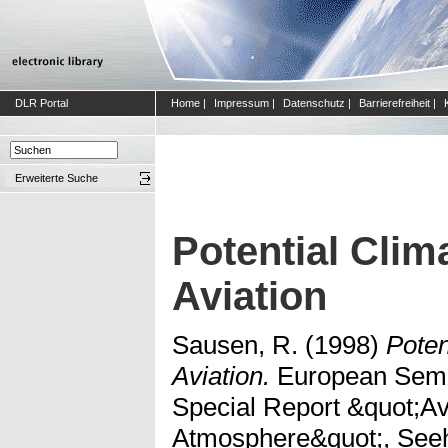
DLR Portal
Home
|
Impressum
|
Datenschutz
|
Barrierefreiheit
|
Erweiterte Suche
Potential Cli
Aviation
Sausen, R.
(1998)
Poten
Aviation.
European Semin
Special Report &quot;Av
Atmosphere&quot;, Seeh