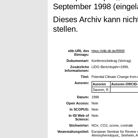
September 1998 (eingel
Dieses Archiv kann nicht
stellen.
elib-URL des
https://elib.dlr.de/8968/
Eintrags:
Dokumentart:
Konferenzbeitrag (Vortrag)
Zusätzliche
LIDO-Berichtsjahr=1999,
Informationen:
Titel:
Potential Climate Change from 
Autoren:
Autoren
Autoren-ORCID-
Sausen, R.
Datum:
1998
Open Access:
Nein
In SCOPUS:
Nein
In ISI Web of
Nein
Science:
Stichwörter:
NOx, CO2, ozone, contrails
Veranstaltungstitel:
European Seminar for Review of
Atmosphere&quot;, Seeheim, Au