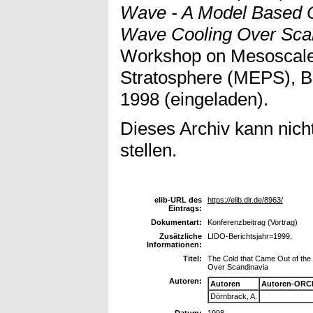
Wave - A Model Based C
Wave Cooling Over Scan
Workshop on Mesoscale
Stratosphere (MEPS), B
1998 (eingeladen).
Dieses Archiv kann nicht
stellen.
elib-URL des
https://elib.dlr.de/8963/
Eintrags:
Dokumentart:
Konferenzbeitrag (Vortrag)
Zusätzliche
LIDO-Berichtsjahr=1999,
Informationen:
Titel:
The Cold that Came Out of the
Over Scandinavia
Autoren:
Autoren
Autoren-ORCI
Dörnbrack, A.
Datum:
1998