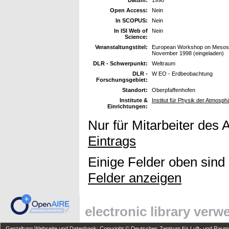
Open Access:
Nein
In SCOPUS:
Nein
In ISI Web of
Nein
Science:
Veranstaltungstitel:
European Workshop on Mesosca
November 1998 (eingeladen)
DLR - Schwerpunkt:
Weltraum
DLR -
W EO - Erdbeobachtung
Forschungsgebiet:
Standort:
Oberpfaffenhofen
Institute &
Institut für Physik der Atmosph
Einrichtungen:
Nur für Mitarbeiter des 
Eintrags
Einige Felder oben sind
Felder anzeigen
electronic library ver
Gestaltung Webseite und Datenbank: Copyright © Deutsches Zentrum für Luft- und Raumfa