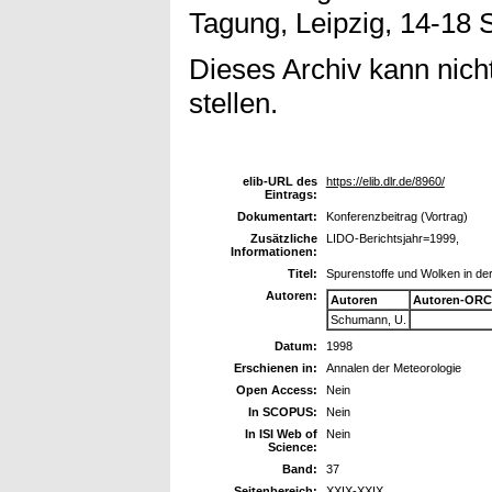
Tagung, Leipzig, 14-18
Dieses Archiv kann nicht
stellen.
elib-URL des
https://elib.dlr.de/8960/
Eintrags:
Dokumentart:
Konferenzbeitrag (Vortrag)
Zusätzliche
LIDO-Berichtsjahr=1999,
Informationen:
Titel:
Spurenstoffe und Wolken in de
Autoren:
Autoren
Autoren-ORC
Schumann, U.
Datum:
1998
Erschienen in:
Annalen der Meteorologie
Open Access:
Nein
In SCOPUS:
Nein
In ISI Web of
Nein
Science:
Band:
37
Seitenbereich:
XXIX-XXIX