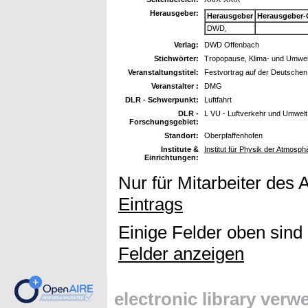
Herausgeber:
Herausgeber
Herausgeber-
DWD,
Verlag:
DWD Offenbach
Stichwörter:
Tropopause, Klima- und Umwelt
Veranstaltungstitel:
Festvortrag auf der Deutschen
Veranstalter :
DMG
DLR - Schwerpunkt:
Luftfahrt
DLR -
L VU - Luftverkehr und Umwelt
Forschungsgebiet:
Standort:
Oberpfaffenhofen
Institute &
Institut für Physik der Atmosph
Einrichtungen:
Nur für Mitarbeiter des 
Eintrags
Einige Felder oben sind
Felder anzeigen
electronic library ver