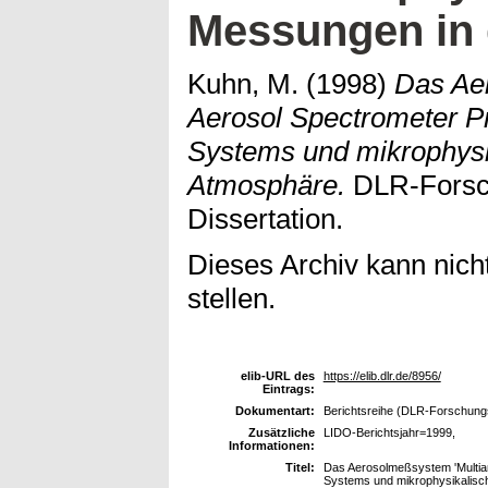
Messungen in
Kuhn, M.
(1998)
Das Ae
Aerosol Spectrometer Pr
Systems und mikrophysi
Atmosphäre.
DLR-Forsch
Dissertation.
Dieses Archiv kann nicht
stellen.
elib-URL des
https://elib.dlr.de/8956/
Eintrags:
Dokumentart:
Berichtsreihe (DLR-Forschungsb
Zusätzliche
LIDO-Berichtsjahr=1999,
Informationen:
Titel:
Das Aerosolmeßsystem 'Multian
Systems und mikrophysikalisc