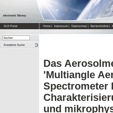
DLR Portal
Home
|
Impressum
|
Datenschutz
|
Barrierefreiheit
|
Erweiterte Suche
Das Aerosolm
'Multiangle Ae
Spectrometer 
Charakterisie
und mikrophys