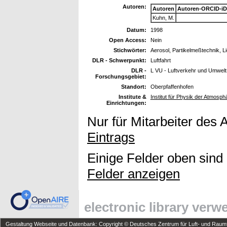
Autoren:
Autoren
Autoren-ORCID-iD
Kuhn, M.
Datum:
1998
Open Access:
Nein
Stichwörter:
Aerosol, Partikelmeßtechnik, 
DLR - Schwerpunkt:
Luftfahrt
DLR -
L VU - Luftverkehr und Umwelt
Forschungsgebiet:
Standort:
Oberpfaffenhofen
Institute &
Institut für Physik der Atmosph
Einrichtungen:
Nur für Mitarbeiter des 
Eintrags
Einige Felder oben sind
Felder anzeigen
electronic library ver
Gestaltung Webseite und Datenbank: Copyright © Deutsches Zentrum für Luft- und Raumfa