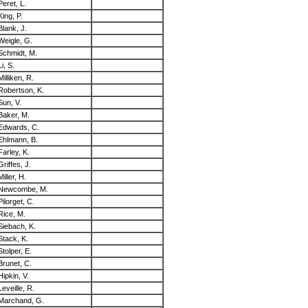
Peret, L.
King, P.
Blank, J.
Weigle, G.
Schmidt, M.
Li, S.
Milliken, R.
Robertson, K.
Sun, V.
Baker, M.
Edwards, C.
Ehlmann, B.
Farley, K.
Griffes, J.
Miller, H.
Newcombe, M.
Pilorget, C.
Rice, M.
Siebach, K.
Stack, K.
Stolper, E.
Brunet, C.
Hipkin, V.
Leveille, R.
Marchand, G.