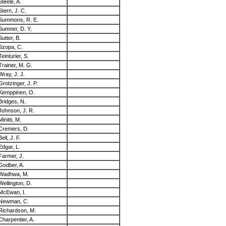
Steele, A.
Stern, J. C.
Summons, R. E.
Sumner, D. Y.
Sutter, B.
Szopa, C.
Teinturier, S.
Trainer, M. G.
Wray, J. J.
Grotzinger, J. P.
Kemppinen, O.
Bridges, N.
Johnson, J. R.
Minitti, M.
Cremers, D.
Bell, J. F.
Edgar, L.
Farmer, J.
Godber, A.
Wadhwa, M.
Wellington, D.
McEwan, I.
Newman, C.
Richardson, M.
Charpentier, A.