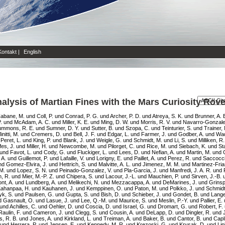
Kontakt
|
English
nalysis of Martian Fines with the Mars Curiosity Rove
abane, M.
und
Coll, P.
und
Conrad, P. G.
und
Archer, P. D.
und
Atreya, S. K.
und
Brunner, A. 
.
und
McAdam, A. C.
und
Miller, K. E.
und
Ming, D. W.
und
Morris, R. V.
und
Navarro-Gonzale
ummons, R. E.
und
Sumner, D. Y.
und
Sutter, B.
und
Szopa, C.
und
Teinturier, S.
und
Trainer,
initti, M.
und
Cremers, D.
und
Bell, J. F.
und
Edgar, L.
und
Farmer, J.
und
Godber, A.
und
Wad
d
Peret, L.
und
King, P.
und
Blank, J.
und
Weigle, G.
und
Schmidt, M.
und
Li, S.
und
Milliken, R.
fes, J.
und
Miller, H.
und
Newcombe, M.
und
Pilorget, C.
und
Rice, M.
und
Siebach, K.
und
St
und
Favot, L.
und
Cody, G.
und
Fluckiger, L.
und
Lees, D.
und
Nefian, A.
und
Martin, M.
und
 A.
und
Guillemot, P.
und
Lafaille, V.
und
Lorigny, E.
und
Paillet, A.
und
Perez, R.
und
Saccocci
nd
Gomez-Elvira, J.
und
Hettrich, S.
und
Malvitte, A. L.
und
Jimenez, M. M.
und
Martinez-Fria
M.
und
Lopez, S. N.
und
Peinado-Gonzalez, V.
und
Pla-Garcia, J.
und
Manfredi, J. A. R.
und
, R.
und
Mier, M.-P. Z.
und
Chipera, S.
und
Lacour, J.-L.
und
Mauchien, P.
und
Sirven, J.-B.
nt, A.
und
Lundberg, A.
und
Melikechi, N.
und
Mezzacappa, A.
und
DeMarines, J.
und
Grinsp
ahanpaa, H.
und
Kauhanen, J.
und
Kemppinen, O.
und
Paton, M.
und
Polkko, J.
und
Schmidt
yk, S.
und
Paulsen, G.
und
Gupta, S.
und
Bish, D.
und
Schieber, J.
und
Gondet, B.
und
Lange
d
Gasnault, O.
und
Lasue, J.
und
Lee, Q.-M.
und
Maurice, S.
und
Meslin, P.-Y.
und
Pallier, E.
und
Achilles, C.
und
Oehler, D.
und
Coscia, D.
und
Israel, G.
und
Dromart, G.
und
Robert, F.
Raulin, F.
und
Cameron, J.
und
Clegg, S.
und
Cousin, A.
und
DeLapp, D.
und
Dingler, R.
und
s, R. B.
und
Jones, A.
und
Kirkland, L.
und
Treiman, A.
und
Baker, B.
und
Cantor, B.
und
Capl
und
Herrera, P.
und
Jensen, E.
und
Kennedy, M. R.
und
Krezoski, G.
und
Krysak, D.
und
Li