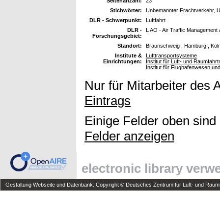
Seitenanzahl:
23
Stichwörter:
Unbemannter Frachtverkehr, 
DLR - Schwerpunkt:
Luftfahrt
DLR -
L AO - Air Traffic Management
Forschungsgebiet:
Standort:
Braunschweig , Hamburg , Köl
Institute &
Lufttransportsysteme
Einrichtungen:
Institut für Luft- und Raumfahr
Institut für Flughafenwesen un
Nur für Mitarbeiter des 
Eintrags
Einige Felder oben sind
Felder anzeigen
electronic library ver
Gestaltung Webseite und Datenbank: Copyright © Deutsches Zentrum für Luft- und Raumfa