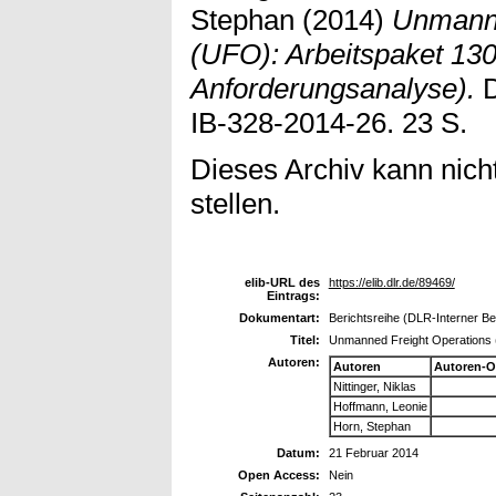
Stephan
(2014)
Unmanne
(UFO): Arbeitspaket 130
Anforderungsanalyse).
D
IB-328-2014-26. 23 S.
Dieses Archiv kann nicht
stellen.
elib-URL des
https://elib.dlr.de/89469/
Eintrags:
Dokumentart:
Berichtsreihe (DLR-Interner Be
Titel:
Unmanned Freight Operations (
Autoren:
Autoren
Autoren-O
Nittinger, Niklas
Hoffmann, Leonie
Horn, Stephan
Datum:
21 Februar 2014
Open Access:
Nein