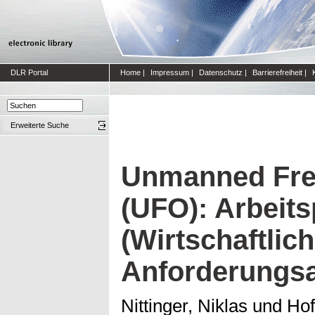
DLR Portal
Home
|
Impressum
|
Datenschutz
|
Barrierefreiheit
|
Erweiterte Suche
Unmanned Frei
(UFO): Arbeits
(Wirtschaftlic
Anforderungsa
Nittinger, Niklas
und
Hof