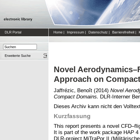
DLR Portal
Home
|
Impressum
|
Datenschutz
|
Barrierefreiheit
|
Erweiterte Suche
Novel Aerodynamics–F
Approach on Compac
Jaffrézic, Benoît
(2014)
Novel Aerod
Compact Domains.
DLR-Interner Ber
Dieses Archiv kann nicht den Volltext
Kurzfassung
This report presents a novel CFD–fli
It is part of the work package HAP 4 
DLR-project MiTraPor II (Militärisch