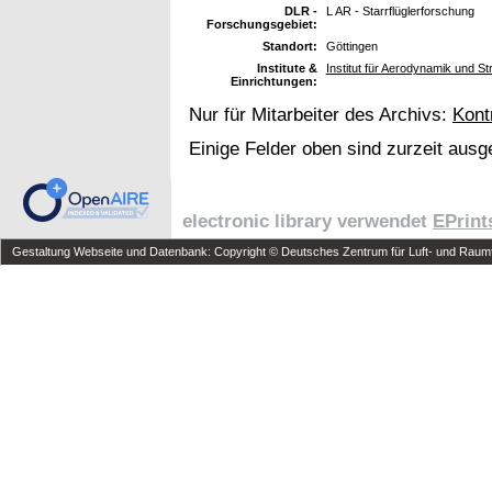
DLR -
L AR - Starrflüglerforschung
Forschungsgebiet:
Standort:
Göttingen
Institute &
Institut für Aerodynamik und 
Einrichtungen:
Nur für Mitarbeiter des Archivs:
Kont
Einige Felder oben sind zurzeit ausg
electronic library verwendet
EPrint
Gestaltung Webseite und Datenbank: Copyright © Deutsches Zentrum für Luft- und Raumfa