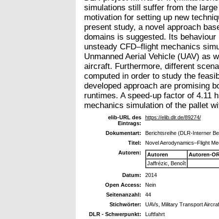
simulations still suffer from the larg
motivation for setting up new techniqu
present study, a novel approach ba
domains is suggested. Its behaviour 
unsteady CFD–flight mechanics simula
Unmanned Aerial Vehicle (UAV) as well
aircraft. Furthermore, different scen
computed in order to study the feasib
developed approach are promising bo
runtimes. A speed-up factor of 4.11 
mechanics simulation of the pallet wi
elib-URL des
https://elib.dlr.de/89274/
Eintrags:
Dokumentart:
Berichtsreihe (DLR-Interner Be
Titel:
Novel Aerodynamics–Flight M
Autoren:
Autoren
Autoren-OR
Jaffrézic, Benoît
Datum:
2014
Open Access:
Nein
Seitenanzahl:
44
Stichwörter:
UAVs, Military Transport Aircra
DLR - Schwerpunkt:
Luftfahrt