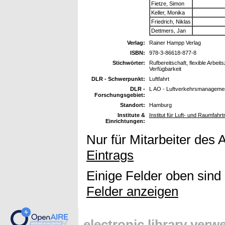
Fietze, Simon
Keller, Monika
Friedrich, Niklas
Dettmers, Jan
Verlag:
Rainer Hampp Verlag
ISBN:
978-3-86618-877-8
Stichwörter:
Rufbereitschaft, flexible Arbeits
Verfügbarkeit
DLR - Schwerpunkt:
Luftfahrt
DLR -
L AO - Luftverkehrsmanagemen
Forschungsgebiet:
Standort:
Hamburg
Institute &
Institut für Luft- und Raumfah
Einrichtungen:
Nur für Mitarbeiter des 
Eintrags
Einige Felder oben sind
Felder anzeigen
electronic library ver