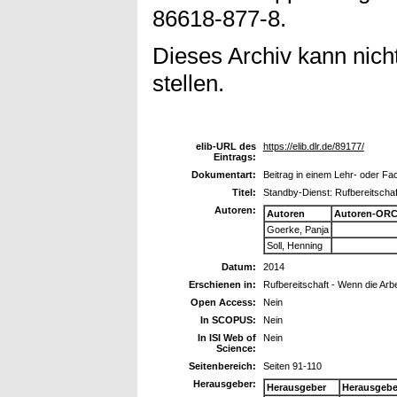
86618-877-8.
Dieses Archiv kann nicht
stellen.
elib-URL des
https://elib.dlr.de/89177/
Eintrags:
Dokumentart:
Beitrag in einem Lehr- oder F
Titel:
Standby-Dienst: Rufbereitschaft
Autoren:
Autoren
Autoren-ORC
Goerke, Panja
Soll, Henning
Datum:
2014
Erschienen in:
Rufbereitschaft - Wenn die Arbeit
Open Access:
Nein
In SCOPUS:
Nein
In ISI Web of
Nein
Science:
Seitenbereich:
Seiten 91-110
Herausgeber:
Herausgeber
Herausgebe