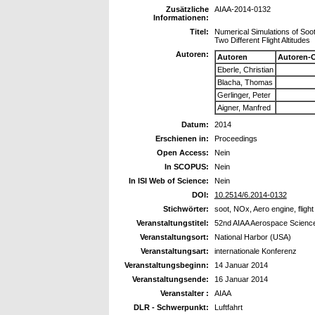
Zusätzliche
AIAA-2014-0132
Informationen:
Titel:
Numerical Simulations of Soo
Two Different Flight Altitudes
Autoren:
Autoren
Autoren-
Eberle, Christian
Blacha, Thomas
Gerlinger, Peter
Aigner, Manfred
Datum:
2014
Erschienen in:
Proceedings
Open Access:
Nein
In SCOPUS:
Nein
In ISI Web of Science:
Nein
DOI:
10.2514/6.2014-0132
Stichwörter:
soot, NOx, Aero engine, flight
Veranstaltungstitel:
52nd AIAA Aerospace Scienc
Veranstaltungsort:
National Harbor (USA)
Veranstaltungsart:
internationale Konferenz
Veranstaltungsbeginn:
14 Januar 2014
Veranstaltungsende:
16 Januar 2014
Veranstalter :
AIAA
DLR - Schwerpunkt:
Luftfahrt