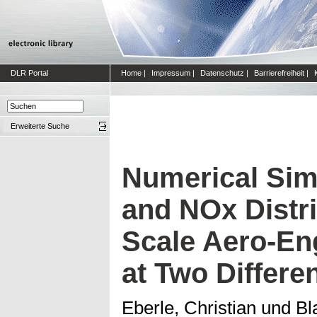
DLR Portal
Home
|
Impressum
|
Datenschutz
|
Barrierefreiheit
|
Erweiterte Suche
Numerical Sim
and NOx Distri
Scale Aero-En
at Two Differen
Eberle, Christian
und
Bl