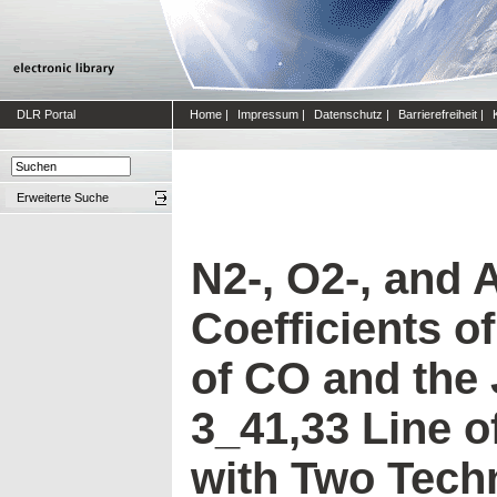
DLR Portal
Home
|
Impressum
|
Datenschutz
|
Barrierefreiheit
|
Erweiterte Suche
N2-, O2-, and 
Coefficients of
of CO and the 
3_41,33 Line 
with Two Tech