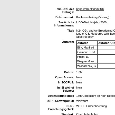
elib-URL des
https://elib.dlr.de/8881/
Eintrags:
Dokumentart:
Konferenzbeitrag (Vortrag)
Zusätzliche
LIDO-Berichtsjahr=2000,
Informationen:
Titel:
N2-, O2-, and Air-Broadening C
Line of O3, Measured with Tw
Spectroscopy
Autoren:
Autoren
Autoren-OR
Birk, Manfred
Colmont, J.-M.
Priem, D.
Wagner, Georg
Wlodarczak, G.
Datum:
1997
Open Access:
Nein
In SCOPUS:
Nein
In ISI Web of
Nein
Science:
Veranstaltungstitel:
15th Colloquium on High Resol
DLR - Schwerpunkt:
Weltraum
DLR -
W EO - Erdbeobachtung
Forschungsgebiet:
Standort:
Oberpfaffenhofen