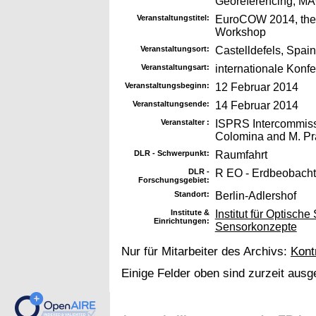
Georeferencing, M
Veranstaltungstitel:
EuroCOW 2014, the 
Workshop
Veranstaltungsort:
Castelldefels, Spain
Veranstaltungsart:
internationale Konf
Veranstaltungsbeginn:
12 Februar 2014
Veranstaltungsende:
14 Februar 2014
Veranstalter :
ISPRS Intercommissio
Colomina and M. Pr
DLR - Schwerpunkt:
Raumfahrt
DLR -
R EO - Erdbeobach
Forschungsgebiet:
Standort:
Berlin-Adlershof
Institute &
Institut für Optis
Einrichtungen:
Sensorkonzepte
Nur für Mitarbeiter des Archivs:
Kont
Einige Felder oben sind zurzeit ausg