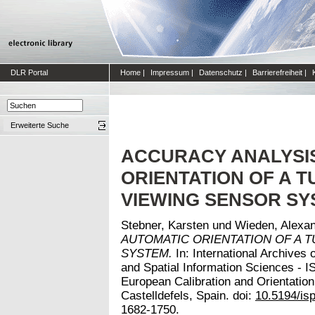
DLR Portal
Home
|
Impressum
|
Datenschutz
|
Barrierefreiheit
|
Erweiterte Suche
ACCURACY ANALYSI
ORIENTATION OF A 
VIEWING SENSOR S
Stebner, Karsten
und
Wieden, Alexa
AUTOMATIC ORIENTATION OF A 
SYSTEM.
In: International Archives
and Spatial Information Sciences -
European Calibration and Orientatio
Castelldefels, Spain. doi:
10.5194/is
1682-1750.