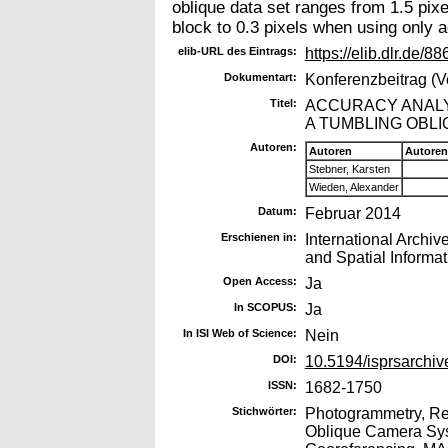
oblique data set ranges from 1.5 pix
block to 0.3 pixels when using only 
elib-URL des Eintrags:
https://elib.dlr.de/88
Dokumentart:
Konferenzbeitrag (V
Titel:
ACCURACY ANALY
A TUMBLING OBL
Autoren:
Autoren
Autoren
Stebner, Karsten
Wieden, Alexander
Datum:
Februar 2014
Erschienen in:
International Archi
and Spatial Informa
Open Access:
Ja
In SCOPUS:
Ja
In ISI Web of Science:
Nein
DOI:
10.5194/isprsarchi
ISSN:
1682-1750
Stichwörter:
Photogrammetry, Re
Oblique Camera Syst