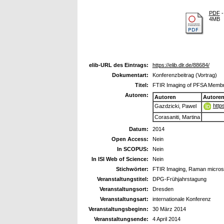
PDF
-
4MB
elib-URL des Eintrags:
https://elib.dlr.de/88684/
Dokumentart:
Konferenzbeitrag (Vortrag)
Titel:
FTIR Imaging of PFSA Membra
Autoren:
Autoren
Autore
http
Gazdzicki, Pawel
Corasaniti, Martina
Datum:
2014
Open Access:
Nein
In SCOPUS:
Nein
In ISI Web of Science:
Nein
Stichwörter:
FTIR Imaging, Raman microsco
Veranstaltungstitel:
DPG-Frühjahrstagung
Veranstaltungsort:
Dresden
Veranstaltungsart:
internationale Konferenz
Veranstaltungsbeginn:
30 März 2014
Veranstaltungsende:
4 April 2014