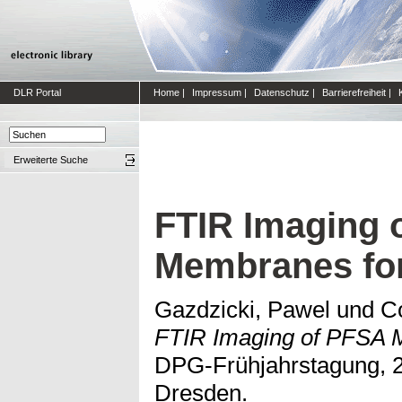
DLR Portal
Home
|
Impressum
|
Datenschutz
|
Barrierefreiheit
|
Erweiterte Suche
FTIR Imaging 
Membranes for
Gazdzicki, Pawel
und
Co
FTIR Imaging of PFSA M
DPG-Frühjahrstagung, 2
Dresden.