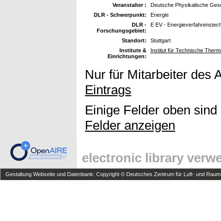
Veranstalter :
Deutsche Physikalische Gese
DLR - Schwerpunkt:
Energie
DLR -
E EV - Energieverfahrenstec
Forschungsgebiet:
Standort:
Stuttgart
Institute &
Institut für Technische Ther
Einrichtungen:
Nur für Mitarbeiter des 
Eintrags
Einige Felder oben sind
Felder anzeigen
electronic library ver
Gestaltung Webseite und Datenbank: Copyright © Deutsches Zentrum für Luft- und Raumfa