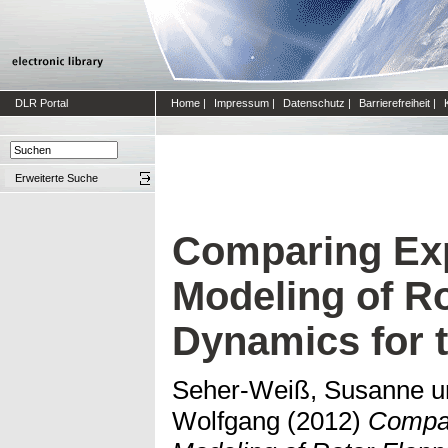
DLR Portal
Home
|
Impressum
|
Datenschutz
|
Barrierefreiheit
|
Erweiterte Suche
Comparing Expl
Modeling of R
Dynamics for 
Seher-Weiß, Susanne
u
Wolfgang
(2012)
Compari