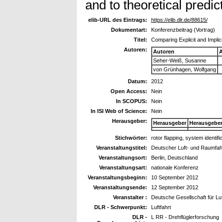
and to theoretical predic
elib-URL des Eintrags:
https://elib.dlr.de/88615/
Dokumentart:
Konferenzbeitrag (Vortrag)
Titel:
Comparing Explicit and Implic
Autoren:
Autoren
A
Seher-Weiß, Susanne
von Grünhagen, Wolfgang
Datum:
2012
Open Access:
Nein
In SCOPUS:
Nein
In ISI Web of Science:
Nein
Herausgeber:
Herausgeber
Herausgebe
Stichwörter:
rotor flapping, system identifi
Veranstaltungstitel:
Deutscher Luft- und Raumfa
Veranstaltungsort:
Berlin, Deutschland
Veranstaltungsart:
nationale Konferenz
Veranstaltungsbeginn:
10 September 2012
Veranstaltungsende:
12 September 2012
Veranstalter :
Deutsche Gesellschaft für Lu
DLR - Schwerpunkt:
Luftfahrt
DLR -
L RR - Drehflüglerforschung