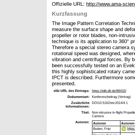
Offizielle URL:
http://www.ama-scien
Kurzfassung
The Image Pattern Correlation Techniq
measure the surface shape and deform
propeller or rotor blades, non-intrusiv
technique is its application to 360°
Therefore a special stereo camera syst
rotational speed was designed, whe
vibration and centrifugal forces. By
been successfully tested on an Evek
this highly sophisticated rotary ca
IPCT is described. Furthermore some r
presented.
elib-URL des Eintrags:
https://elib.dlr.de/88432/
Dokumentart:
Konferenzbeitrag (Vortrag)
Zusätzliche
DOI10.5162/etc2014/4.1
Informationen:
Titel:
Non-intrusive in-flight Prop
Camera
Autoren:
Autoren
Autoren
https
Boden, Fritz