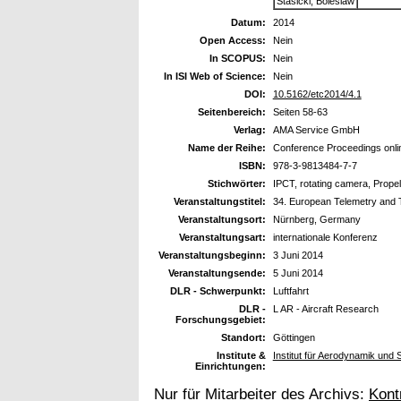
Stasicki, Boleslaw
Datum:
2014
Open Access:
Nein
In SCOPUS:
Nein
In ISI Web of Science:
Nein
DOI:
10.5162/etc2014/4.1
Seitenbereich:
Seiten 58-63
Verlag:
AMA Service GmbH
Name der Reihe:
Conference Proceedings onli
ISBN:
978-3-9813484-7-7
Stichwörter:
IPCT, rotating camera, Propel
Veranstaltungstitel:
34. European Telemetry and 
Veranstaltungsort:
Nürnberg, Germany
Veranstaltungsart:
internationale Konferenz
Veranstaltungsbeginn:
3 Juni 2014
Veranstaltungsende:
5 Juni 2014
DLR - Schwerpunkt:
Luftfahrt
DLR -
L AR - Aircraft Research
Forschungsgebiet:
Standort:
Göttingen
Institute &
Institut für Aerodynamik und
Einrichtungen:
Nur für Mitarbeiter des Archivs:
Kont