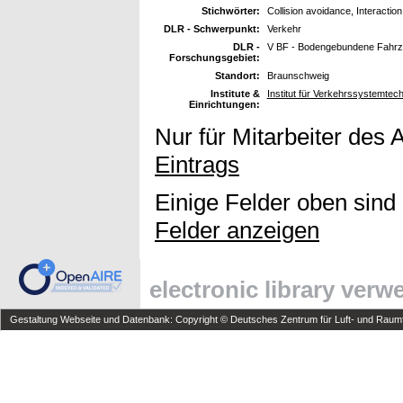
Stichwörter:
Collision avoidance, Interactio
DLR - Schwerpunkt:
Verkehr
DLR -
V BF - Bodengebundene Fahr
Forschungsgebiet:
Standort:
Braunschweig
Institute &
Institut für Verkehrssystemtec
Einrichtungen:
Nur für Mitarbeiter des 
Eintrags
Einige Felder oben sind
Felder anzeigen
electronic library ver
Gestaltung Webseite und Datenbank: Copyright © Deutsches Zentrum für Luft- und Raumfa