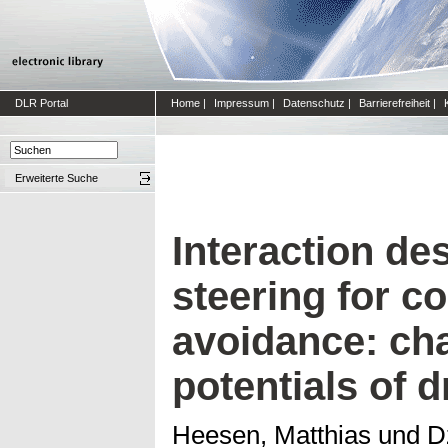
DLR Portal
Home
|
Impressum
|
Datenschutz
|
Barrierefreiheit
|
Erweiterte Suche
Interaction de
steering for co
avoidance: ch
potentials of 
Heesen, Matthias
und
D