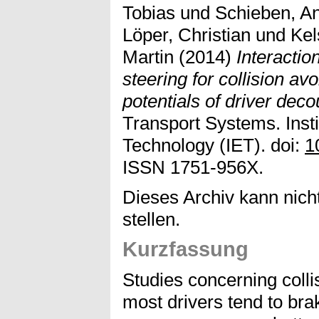
Tobias
und
Schieben, A
Löper, Christian
und
Kel
Martin
(2014)
Interactio
steering for collision a
potentials of driver deco
Transport Systems. Insti
Technology (IET). doi:
1
ISSN 1751-956X.
Dieses Archiv kann nicht
stellen.
Kurzfassung
Studies concerning coll
most drivers tend to bra