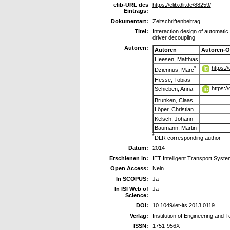
elib-URL des
https://elib.dlr.de/88259/
Eintrags:
Dokumentart:
Zeitschriftenbeitrag
Titel:
Interaction design of automatic 
driver decoupling
Autoren:
Autoren
Autoren-O
Heesen, Matthias
https:/
*
Dziennus, Marc
Hesse, Tobias
https:/
Schieben, Anna
Brunken, Claas
Löper, Christian
Kelsch, Johann
Baumann, Martin
*
DLR corresponding author
Datum:
2014
Erschienen in:
IET Intelligent Transport Syst
Open Access:
Nein
In SCOPUS:
Ja
In ISI Web of
Ja
Science:
DOI:
10.1049/iet-its.2013.0119
Verlag:
Institution of Engineering and 
ISSN:
1751-956X