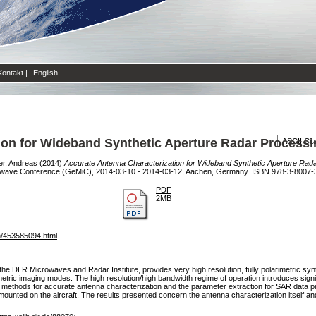
Kontakt
|
English
ion for Wideband Synthetic Aperture Radar Processi
er, Andreas
(2014)
Accurate Antenna Characterization for Wideband Synthetic Aperture Rad
wave Conference (GeMiC), 2014-03-10 - 2014-03-12, Aachen, Germany. ISBN 978-3-8007-
PDF
2MB
n/453585094.html
 DLR Microwaves and Radar Institute, provides very high resolution, fully polarimetric synth
tric imaging modes. The high resolution/high bandwidth regime of operation introduces signif
he methods for accurate antenna characterization and the parameter extraction for SAR dat
ounted on the aircraft. The results presented concern the antenna characterization itself and i