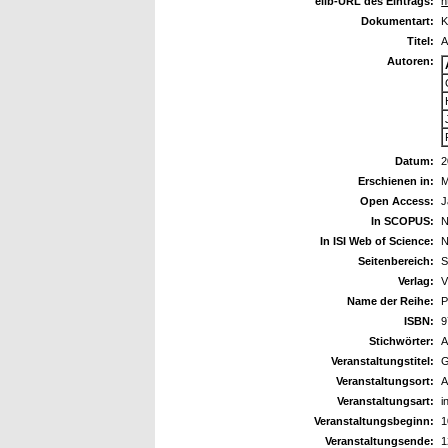
elib-URL des Eintrags:
h
Dokumentart:
K
Titel:
A
Autoren:
Datum:
2
Erschienen in:
M
Open Access:
J
In SCOPUS:
N
In ISI Web of Science:
N
Seitenbereich:
S
Verlag:
Name der Reihe:
P
ISBN:
9
Stichwörter:
A
Veranstaltungstitel:
G
Veranstaltungsort:
A
Veranstaltungsart:
i
Veranstaltungsbeginn:
1
Veranstaltungsende:
1