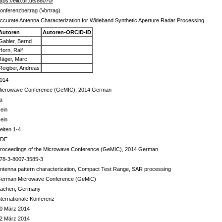
ttps://elib.dlr.de/88070/
onferenzbeitrag (Vortrag)
ccurate Antenna Characterization for Wideband Synthetic Aperture Radar Processing
Autoren
Autoren-ORCID-iD
Gabler, Bernd
Horn, Ralf
Jäger, Marc
Reigber, Andreas
014
icrowave Conference (GeMIC), 2014 German
a
ein
ein
eiten 1-4
VDE
roceedings of the Microwave Conference (GeMIC), 2014 German
78-3-8007-3585-3
ntenna pattern characterization, Compact Test Range, SAR processing
erman Microwave Conference (GeMiC)
achen, Germany
nternationale Konferenz
0 März 2014
2 März 2014