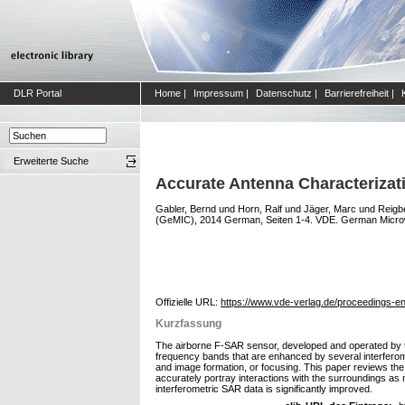
DLR Portal
Home
|
Impressum
|
Datenschutz
|
Barrierefreiheit
|
Erweiterte Suche
Accurate Antenna Characterizat
Gabler, Bernd
und
Horn, Ralf
und
Jäger, Marc
und
Reigb
(GeMIC), 2014 German, Seiten 1-4. VDE. German Micro
Offizielle URL:
https://www.vde-verlag.de/proceedings-e
Kurzfassung
The airborne F-SAR sensor, developed and operated by the
frequency bands that are enhanced by several interferome
and image formation, or focusing. This paper reviews t
accurately portray interactions with the surroundings as m
interferometric SAR data is significantly improved.