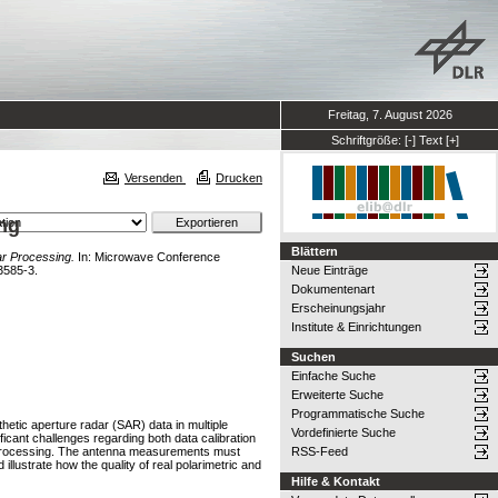
Freitag, 7. August 2026
Schriftgröße:
[-]
Text
[+]
Versenden
Drucken
ng
Blättern
ar Processing.
In: Microwave Conference
3585-3.
Neue Einträge
Dokumentenart
Erscheinungsjahr
Institute & Einrichtungen
Suchen
Einfache Suche
Erweiterte Suche
Programmatische Suche
etic aperture radar (SAR) data in multiple
Vordefinierte Suche
icant challenges regarding both data calibration
a processing. The antenna measurements must
RSS-Feed
llustrate how the quality of real polarimetric and
Hilfe & Kontakt