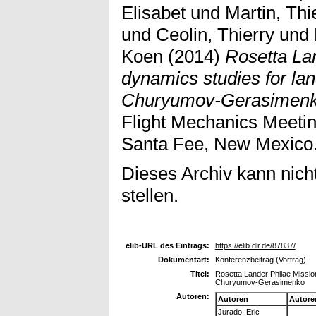
Elisabet
und
Martin, Thi
und
Ceolin, Thierry
und
Koen
(2014)
Rosetta Lan
dynamics studies for lan
Churyumov-Gerasimenk
Flight Mechanics Meetin
Santa Fee, New Mexico
Dieses Archiv kann nicht
stellen.
elib-URL des Eintrags:
https://elib.dlr.de/87837/
Dokumentart:
Konferenzbeitrag (Vortrag)
Titel:
Rosetta Lander Philae Mission
Churyumov-Gerasimenko
Autoren:
Autoren
Autore
Jurado, Eric