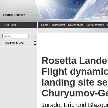
DLR Portal
Home
|
Impressum
|
Datenschutz
|
Barrierefreiheit
|
Erweiterte Suche
Rosetta Lander
Flight dynamic
landing site s
Churyumov-G
Jurado, Eric
und
Blazqu