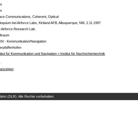
in
in
ace Communications, Coherent, Optical
loquium bei Airforce Labs, Kirtland AFB, Albuquerque, NM, 2.11.1997
-Airforce Research Lab.
ltraum
KN - Kommunikation/Navigation
erpfaffenhofen
titut für Kommunikation und Navigation > Institut für Nachrichtentechnik
s
 anzeigen
hrt (DLR). Alle Rechte vorbehalten.