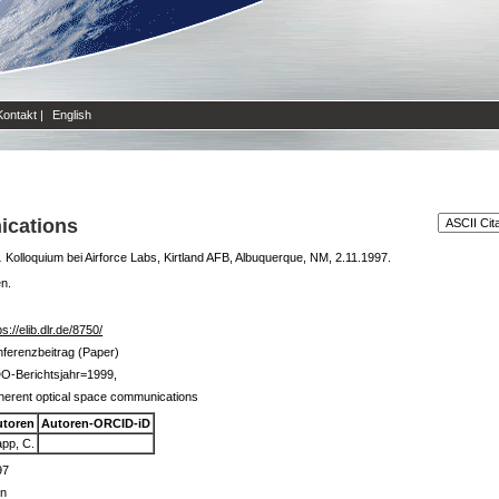
Kontakt
|
English
ications
.
Kolloquium bei Airforce Labs, Kirtland AFB, Albuquerque, NM, 2.11.1997.
en.
ps://elib.dlr.de/8750/
ferenzbeitrag (Paper)
O-Berichtsjahr=1999,
erent optical space communications
utoren
Autoren-ORCID-iD
pp, C.
97
in