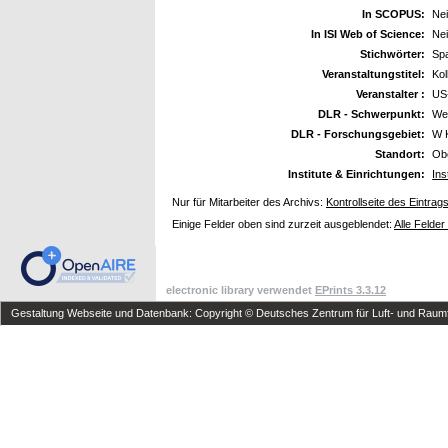
In SCOPUS:
Ne
In ISI Web of Science:
Ne
Stichwörter:
Sp
Veranstaltungstitel:
Kol
Veranstalter :
US
DLR - Schwerpunkt:
We
DLR - Forschungsgebiet:
W 
Standort:
Ob
Institute & Einrichtungen:
Ins
Nur für Mitarbeiter des Archivs:
Kontrollseite des Eintrag
Einige Felder oben sind zurzeit ausgeblendet:
Alle Felder
electronic library verwendet
EPrints 3.3.12
Gestaltung Webseite und Datenbank: Copyright © Deutsches Zentrum für Luft- und Raumfa