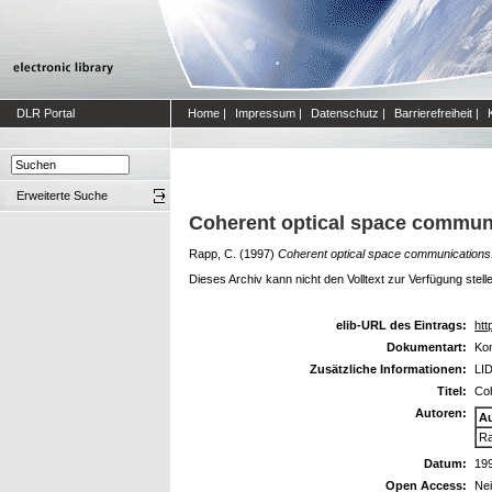
DLR Portal
Home
|
Impressum
|
Datenschutz
|
Barrierefreiheit
|
Erweiterte Suche
Coherent optical space commun
Rapp, C.
(1997)
Coherent optical space communications
Dieses Archiv kann nicht den Volltext zur Verfügung stell
elib-URL des Eintrags:
htt
Dokumentart:
Kon
Zusätzliche Informationen:
LID
Titel:
Coh
Autoren:
A
Ra
Datum:
19
Open Access:
Ne