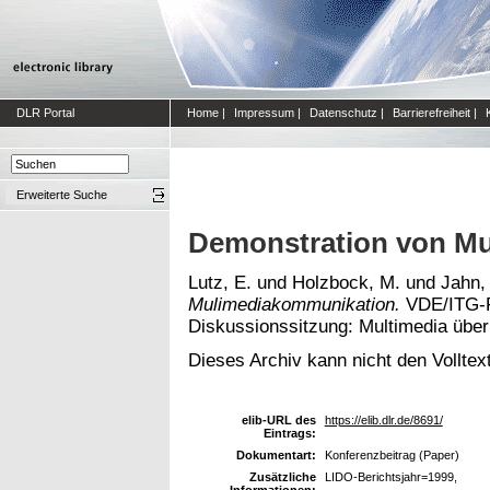
DLR Portal
Home
|
Impressum
|
Datenschutz
|
Barrierefreiheit
|
Erweiterte Suche
Demonstration von M
Lutz, E.
und
Holzbock, M.
und
Jahn,
Mulimediakommunikation.
VDE/ITG-F
Diskussionssitzung: Multimedia übe
Dieses Archiv kann nicht den Volltext
elib-URL des
https://elib.dlr.de/8691/
Eintrags:
Dokumentart:
Konferenzbeitrag (Paper)
Zusätzliche
LIDO-Berichtsjahr=1999,
Informationen: