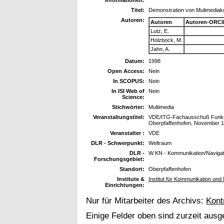
Titel:
Demonstration von Mulimediak
Autoren:
Autoren
Autoren-ORCI
Lutz, E.
Holzbock, M.
Jahn, A.
Datum:
1998
Open Access:
Nein
In SCOPUS:
Nein
In ISI Web of
Nein
Science:
Stichwörter:
Multimedia
Veranstaltungstitel:
VDE/ITG-Fachausschuß Funksys
Oberpfaffenhofen, November 
Veranstalter :
VDE
DLR - Schwerpunkt:
Weltraum
DLR -
W KN - Kommunikation/Navigat
Forschungsgebiet:
Standort:
Oberpfaffenhofen
Institute &
Institut für Kommunikation und 
Einrichtungen:
Nur für Mitarbeiter des Archivs:
Kont
Einige Felder oben sind zurzeit ausg