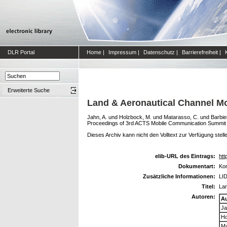
DLR Portal
Home
|
Impressum
|
Datenschutz
|
Barrierefreiheit
|
Erweiterte Suche
Land & Aeronautical Channel M
Jahn, A.
und
Holzbock, M.
und
Matarasso, C.
und
Barbie
Proceedings of 3rd ACTS Mobile Communication Summit 
Dieses Archiv kann nicht den Volltext zur Verfügung stell
elib-URL des Eintrags:
htt
Dokumentart:
Kon
Zusätzliche Informationen:
LID
Titel:
La
Autoren:
A
Ja
Ho
Ma