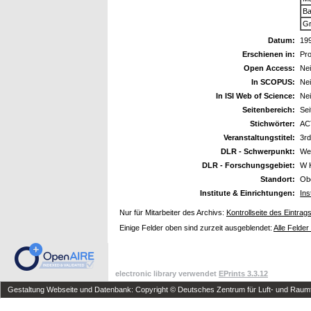
Ba
Gr
Datum:
19
Erschienen in:
Pr
Open Access:
Ne
In SCOPUS:
Ne
In ISI Web of Science:
Ne
Seitenbereich:
Sei
Stichwörter:
AC
Veranstaltungstitel:
3r
DLR - Schwerpunkt:
We
DLR - Forschungsgebiet:
W 
Standort:
Ob
Institute & Einrichtungen:
Ins
Nur für Mitarbeiter des Archivs:
Kontrollseite des Eintrag
Einige Felder oben sind zurzeit ausgeblendet:
Alle Felder
electronic library verwendet
EPrints 3.3.12
Gestaltung Webseite und Datenbank: Copyright © Deutsches Zentrum für Luft- und Raumfa