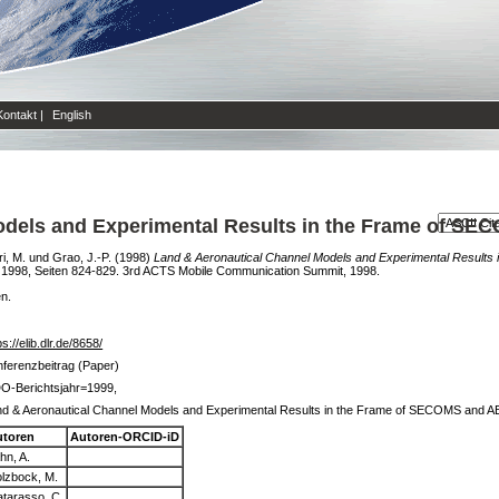
Kontakt
|
English
odels and Experimental Results in the Frame of S
ri, M.
und
Grao, J.-P.
(1998)
Land & Aeronautical Channel Models and Experimental Result
1998, Seiten 824-829. 3rd ACTS Mobile Communication Summit, 1998.
en.
ps://elib.dlr.de/8658/
ferenzbeitrag (Paper)
O-Berichtsjahr=1999,
nd & Aeronautical Channel Models and Experimental Results in the Frame of SECOMS and 
utoren
Autoren-ORCID-iD
hn, A.
lzbock, M.
tarasso, C.