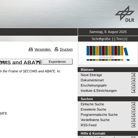
Samstag, 8. August 2026
Schriftgröße:
[-]
Text
[+]
Versenden
Drucken
ECOMS and ABATE
Blättern
s in the Frame of SECOMS and ABATE.
In:
Neue Einträge
Dokumentenart
Erscheinungsjahr
Institute & Einrichtungen
Suchen
Einfache Suche
Erweiterte Suche
ABATE
Programmatische Suche
Vordefinierte Suche
RSS-Feed
Hilfe & Kontakt