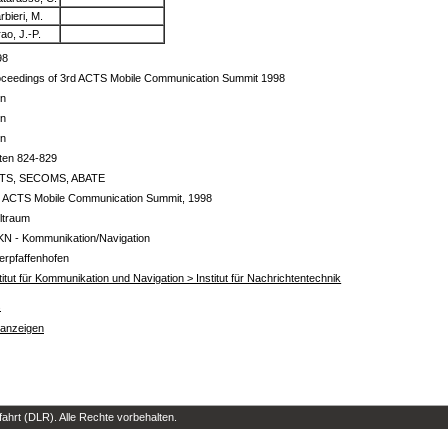
rbieri, M.
ao, J.-P.
98
oceedings of 3rd ACTS Mobile Communication Summit 1998
in
in
in
ten 824-829
TS, SECOMS, ABATE
d ACTS Mobile Communication Summit, 1998
ltraum
KN - Kommunikation/Navigation
erpfaffenhofen
titut für Kommunikation und Navigation > Institut für Nachrichtentechnik
s
 anzeigen
hrt (DLR). Alle Rechte vorbehalten.