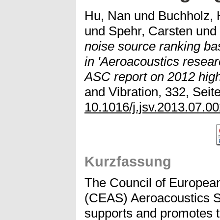
Hu, Nan
und
Buchholz, 
und
Spehr, Carsten
und
noise source ranking bas
in 'Aeroacoustics resea
ASC report on 2012 highl
and Vibration, 332, Seit
10.1016/j.jsv.2013.07.0
Kurzfassung
The Council of Europea
(CEAS) Aeroacoustics S
supports and promotes the