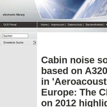
DLR Portal
Home
|
Impressum
|
Datenschutz
|
Barrierefreiheit
|
Erweiterte Suche
Cabin noise s
based on A320 
in 'Aeroacoust
Europe: The 
on 2012 highli