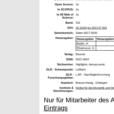
Open Access:
Ja
In SCOPUS:
Ja
In ISI Web of
Ja
Science:
Band:
332
DOI:
10.1016/j.jsv.2013.07.002
Seitenbereich:
Seiten 6617-6636
Herausgeber:
Herausgeber
Herausgeber
Bodén, H.
Efraimsson, G.
Verlag:
Elsevier
ISSN:
0022-460X
Stichwörter:
Highlights, Aeroacoustic
DLR - Schwerpunkt:
Luftfahrt
DLR -
L AR - Starrflüglerforschung
Forschungsgebiet:
Standort:
Braunschweig , Göttingen
Institute &
Institut für Aerodynamik und S
Einrichtungen:
Nur für Mitarbeiter des 
Eintrags