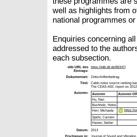
these programmes are s
well as highlights from
national programmes or 
Enquiries concerning all
addressed to the authors
each subsection.
elib-URL des
https://elib.dlr.de/86347/
Eintrags:
Dokumentart:
Zeitschriftenbeitrag
Titel:
Cabin noise source ranking base
The CEAS-ASC report on 2012 h
Autoren:
Autoren
Autoren-OR
Hu, Nan
Buchholz, Heino
https://
Herr, Michaela
Spehr, Carsten
Haxter, Stefan
Datum:
2013
Erschienen in:
Journal of Sound and Vibration