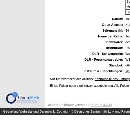
Sc
Mo
St
Datum:
19
Open Access:
Ne
Seitenanzahl:
54
Name der Reihe:
Tec
Stichwörter:
ove
Institution:
DA
DLR - Schwerpunkt:
We
DLR - Forschungsgebiet:
W 
Standort:
Ob
Institute & Einrichtungen:
Ins
Nur für Mitarbeiter des Archivs:
Kontrollseite des Eintrag
Einige Felder oben sind zurzeit ausgeblendet:
Alle Felder
electronic library verwendet
EPrints 3.3.12
Gestaltung Webseite und Datenbank: Copyright © Deutsches Zentrum für Luft- und Raumfa