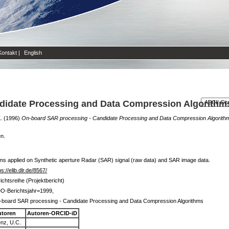
Kontakt
|
English
didate Processing and Data Compression Algorithm
.
(1996)
On-board SAR processing - Candidate Processing and Data Compression Algorith
en.
ms applied on Synthetic aperture Radar (SAR) signal (raw data) and SAR image data.
ps://elib.dlr.de/8567/
ichtsreihe (Projektbericht)
O-Berichtsjahr=1999,
-board SAR processing - Candidate Processing and Data Compression Algorithms
utoren
Autoren-ORCID-iD
nz, U.C.