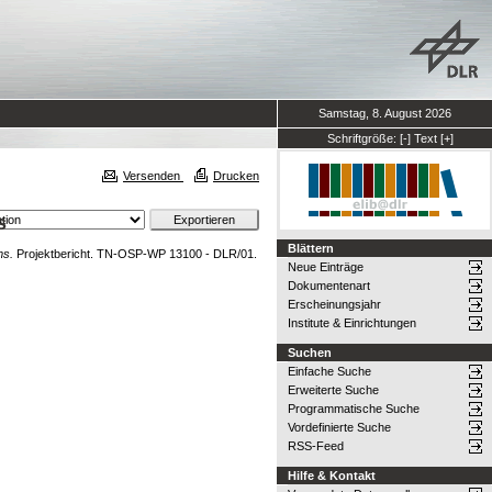
Samstag, 8. August 2026
Schriftgröße:
[-]
Text
[+]
Versenden
Drucken
s
Blättern
ms.
Projektbericht. TN-OSP-WP 13100 - DLR/01.
Neue Einträge
Dokumentenart
Erscheinungsjahr
Institute & Einrichtungen
Suchen
Einfache Suche
Erweiterte Suche
Programmatische Suche
Vordefinierte Suche
RSS-Feed
Hilfe & Kontakt