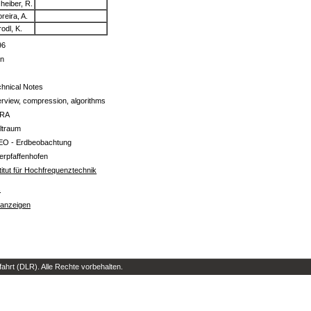
heiber, R.
reira, A.
rodl, K.
96
in
hnical Notes
rview, compression, algorithms
RA
ltraum
EO - Erdbeobachtung
erpfaffenhofen
titut für Hochfrequenztechnik
s
 anzeigen
hrt (DLR). Alle Rechte vorbehalten.