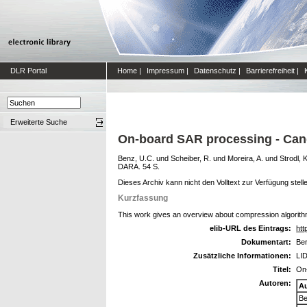
DLR Portal
Home
|
Impressum
|
Datenschutz
|
Barrierefreiheit
|
Erweiterte Suche
On-board SAR processing - Can
Benz, U.C.
und
Scheiber, R.
und
Moreira, A.
und
Strodl, K
DARA. 54 S.
Dieses Archiv kann nicht den Volltext zur Verfügung stell
Kurzfassung
This work gives an overview about compression algorith
elib-URL des Eintrags:
htt
Dokumentart:
Ber
Zusätzliche Informationen:
LID
Titel:
On
Autoren:
A
Be