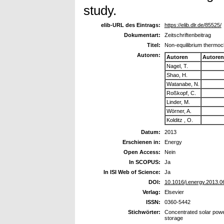
study.
elib-URL des Eintrags:
https://elib.dlr.de/85525/
Dokumentart:
Zeitschriftenbeitrag
Titel:
Non-equilibrium thermoc
Autoren:
Autoren
Autoren
Nagel, T.
Shao, H.
Watanabe, N.
Roßkopf, C.
Linder, M.
Wörner, A.
Kolditz , O.
Datum:
2013
Erschienen in:
Energy
Open Access:
Nein
In SCOPUS:
Ja
In ISI Web of Science:
Ja
DOI:
10.1016/j.energy.2013.0
Verlag:
Elsevier
ISSN:
0360-5442
Stichwörter:
Concentrated solar powe
storage