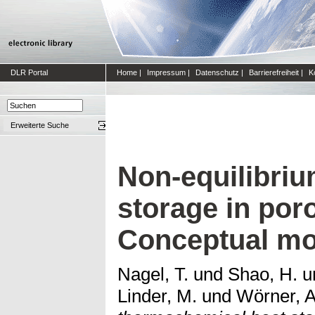
DLR Portal
Home
|
Impressum
|
Datenschutz
|
Barrierefreiheit
|
K
Erweiterte Suche
Non-equilibri
storage in por
Conceptual mo
Nagel, T.
und
Shao, H.
u
Linder, M.
und
Wörner, A