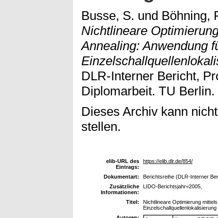
Busse, S.
und
Böhning, 
Nichtlineare Optimierung
Annealing: Anwendung fü
Einzelschallquellenlokal
DLR-Interner Bericht, Pr
Diplomarbeit. TU Berlin.
Dieses Archiv kann nicht
stellen.
elib-URL des
https://elib.dlr.de/854/
Eintrags:
Dokumentart:
Berichtsreihe (DLR-Interner Beri
Zusätzliche
LIDO-Berichtsjahr=2005,
Informationen:
Titel:
Nichtlineare Optimierung mittel
Einzelschallquellenlokalisierung
Autoren: