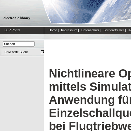
DLR Portal
Home
|
Impressum
|
Datenschutz
|
Barrierefreiheit
|
K
Erweiterte Suche
Nichtlineare O
mittels Simula
Anwendung für
Einzelschallqu
bei Flugtriebw