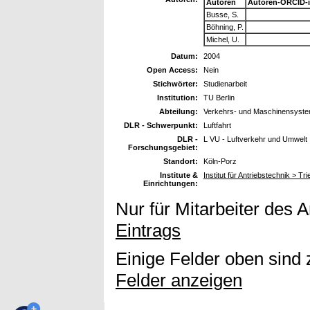
Autoren
Autoren-ORCID-
Busse, S.
Böhning, P.
Michel, U.
Datum:
2004
Open Access:
Nein
Stichwörter:
Studienarbeit
Institution:
TU Berlin
Abteilung:
Verkehrs- und Maschinensyst
DLR - Schwerpunkt:
Luftfahrt
DLR -
L VU - Luftverkehr und Umwelt
Forschungsgebiet:
Standort:
Köln-Porz
Institute &
Institut für Antriebstechnik > 
Einrichtungen:
Nur für Mitarbeiter des 
Eintrags
Einige Felder oben sind 
Felder anzeigen