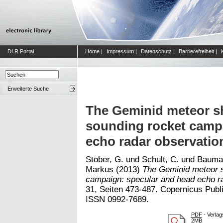
DLR Portal
Home
|
Impressum
|
Datenschutz
|
Barrierefreiheit
|
Erweiterte Suche
The Geminid meteor 
sounding rocket camp
echo radar observatio
Stober, G.
und
Schult, C.
und
Bauma
Markus
(2013)
The Geminid meteor 
campaign: specular and head echo ra
31, Seiten 473-487. Copernicus Publi
ISSN 0992-7689.
PDF
- Verlag
2MB