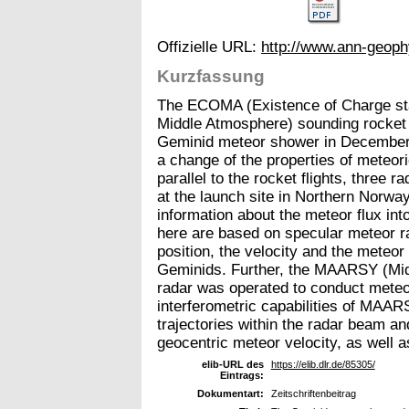
Offizielle URL:
http://www.ann-geoph
Kurzfassung
The ECOMA (Existence of Charge sta
Middle Atmosphere) sounding rocket
Geminid meteor shower in December 2
a change of the properties of meteor
parallel to the rocket flights, three 
at the launch site in Northern Norwa
information about the meteor flux in
here are based on specular meteor r
position, the velocity and the meteor
Geminids. Further, the MAARSY (Mi
radar was operated to conduct mete
interferometric capabilities of MAA
trajectories within the radar beam an
geocentric meteor velocity, as well a
elib-URL des
https://elib.dlr.de/85305/
Eintrags:
Dokumentart:
Zeitschriftenbeitrag