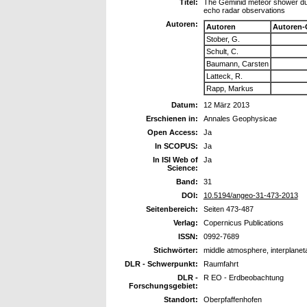
Titel:
The Geminid meteor shower du
echo radar observations
Autoren:
Autoren
Autoren-
Stober, G.
Schult, C.
Baumann, Carsten
Latteck, R.
Rapp, Markus
Datum:
12 März 2013
Erschienen in:
Annales Geophysicae
Open Access:
Ja
In SCOPUS:
Ja
In ISI Web of
Ja
Science:
Band:
31
DOI:
10.5194/angeo-31-473-2013
Seitenbereich:
Seiten 473-487
Verlag:
Copernicus Publications
ISSN:
0992-7689
Stichwörter:
middle atmosphere, interplanet
DLR - Schwerpunkt:
Raumfahrt
DLR -
R EO - Erdbeobachtung
Forschungsgebiet:
Standort:
Oberpfaffenhofen