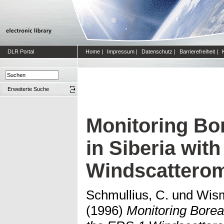
DLR Portal
Home
|
Impressum
|
Datenschutz
|
Barrierefreiheit
|
Erweiterte Suche
Monitoring Bo
in Siberia wit
Windscatterom
Schmullius, C.
und
Wism
(1996)
Monitoring Borea