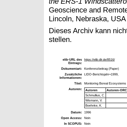
the ERS-1 Windscattero
Geoscience and Remot
Lincoln, Nebraska, USA
Dieses Archiv kann nicht
stellen.
elib-URL des
https://elib.dlr.de/8516/
Eintrags:
Dokumentart:
Konferenzbeitrag (Paper)
Zusätzliche
LIDO-Berichtsjahr=1999,
Informationen:
Titel:
Monitoring Boreal Ecosystems 
Autoren:
Autoren
Autoren-ORC
Schmullius, C.
Wismann, V.
Boehnke, K.
Datum:
1996
Open Access:
Nein
In SCOPUS:
Nein