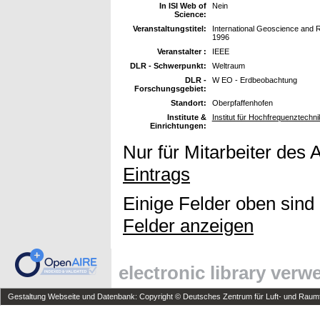
In ISI Web of
Nein
Science:
Veranstaltungstitel:
International Geoscience and
1996
Veranstalter :
IEEE
DLR - Schwerpunkt:
Weltraum
DLR -
W EO - Erdbeobachtung
Forschungsgebiet:
Standort:
Oberpfaffenhofen
Institute &
Institut für Hochfrequenztechni
Einrichtungen:
Nur für Mitarbeiter des 
Eintrags
Einige Felder oben sind
Felder anzeigen
electronic library ver
Gestaltung Webseite und Datenbank: Copyright © Deutsches Zentrum für Luft- und Raumfa