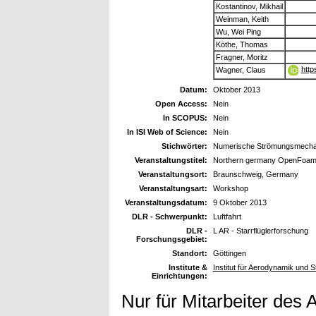
Kostantinov, Mikhail
Weinman, Keith
Wu, Wei Ping
Köthe, Thomas
Fragner, Moritz
http
Wagner, Claus
Datum:
Oktober 2013
Open Access:
Nein
In SCOPUS:
Nein
In ISI Web of Science:
Nein
Stichwörter:
Numerische Strömungsmecha
Veranstaltungstitel:
Northern germany OpenFoam
Veranstaltungsort:
Braunschweig, Germany
Veranstaltungsart:
Workshop
Veranstaltungsdatum:
9 Oktober 2013
DLR - Schwerpunkt:
Luftfahrt
DLR -
L AR - Starrflüglerforschung
Forschungsgebiet:
Standort:
Göttingen
Institute &
Institut für Aerodynamik und
Einrichtungen:
Nur für Mitarbeiter des 