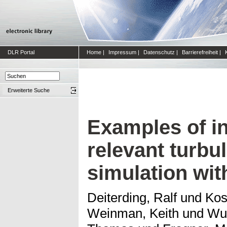
DLR Portal
Home
|
Impressum
|
Datenschutz
|
Barrierefreiheit
|
Erweiterte Suche
Examples of in
relevant turbu
simulation w
Deiterding, Ralf
und
Kos
Weinman, Keith
und
Wu,