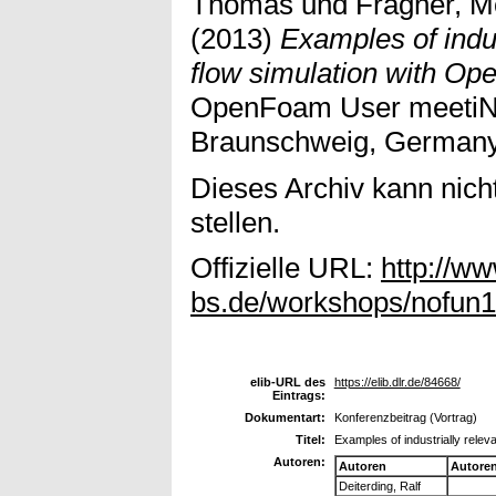
Thomas
und
Fragner, M
(2013)
Examples of indus
flow simulation with O
OpenFoam User meetiNg
Braunschweig, Germany
Dieses Archiv kann nicht
stellen.
Offizielle URL:
http://ww
bs.de/workshops/nofun1
elib-URL des
https://elib.dlr.de/84668/
Eintrags:
Dokumentart:
Konferenzbeitrag (Vortrag)
Titel:
Examples of industrially rele
Autoren:
Autoren
Autore
Deiterding, Ralf