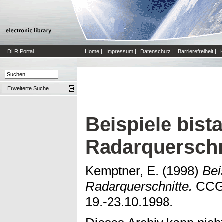
DLR Portal
Home
|
Impressum
|
Datenschutz
|
Barrierefreiheit
|
Erweiterte Suche
Beispiele bist
Radarquerschn
Kemptner, E.
(1998)
Bei
Radarquerschnitte.
CCG,
19.-23.10.1998.