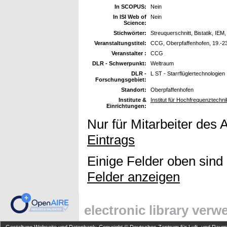
In SCOPUS:
Nein
In ISI Web of
Nein
Science:
Stichwörter:
Streuquerschnitt, Bistatik, IE
Veranstaltungstitel:
CCG, Oberpfaffenhofen, 19.-2
Veranstalter :
CCG
DLR - Schwerpunkt:
Weltraum
DLR -
L ST - Starrflüglertechnologien
Forschungsgebiet:
Standort:
Oberpfaffenhofen
Institute &
Institut für Hochfrequenztechni
Einrichtungen:
Nur für Mitarbeiter des 
Eintrags
Einige Felder oben sind
Felder anzeigen
electronic library ver