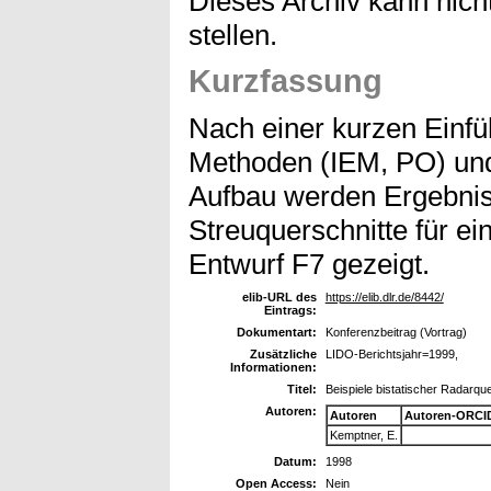
Dieses Archiv kann nicht
stellen.
Kurzfassung
Nach einer kurzen Einfü
Methoden (IEM, PO) und
Aufbau werden Ergebniss
Streuquerschnitte für e
Entwurf F7 gezeigt.
elib-URL des
https://elib.dlr.de/8442/
Eintrags:
Dokumentart:
Konferenzbeitrag (Vortrag)
Zusätzliche
LIDO-Berichtsjahr=1999,
Informationen:
Titel:
Beispiele bistatischer Radarque
Autoren:
Autoren
Autoren-ORCI
Kemptner, E.
Datum:
1998
Open Access:
Nein