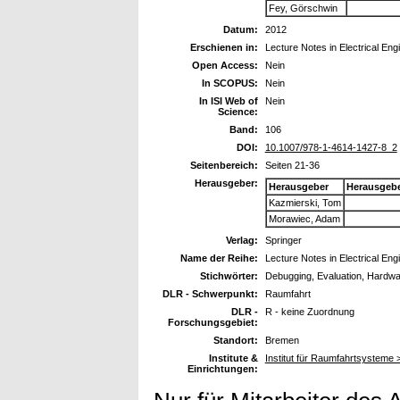
Fey, Görschwin
Datum:
2012
Erschienen in:
Lecture Notes in Electrical Eng
Open Access:
Nein
In SCOPUS:
Nein
In ISI Web of
Nein
Science:
Band:
106
DOI:
10.1007/978-1-4614-1427-8_2
Seitenbereich:
Seiten 21-36
Herausgeber:
Herausgeber
Herausgeb
Kazmierski, Tom
Morawiec, Adam
Verlag:
Springer
Name der Reihe:
Lecture Notes in Electrical Eng
Stichwörter:
Debugging, Evaluation, Hardw
DLR - Schwerpunkt:
Raumfahrt
DLR -
R - keine Zuordnung
Forschungsgebiet:
Standort:
Bremen
Institute &
Institut für Raumfahrtsysteme 
Einrichtungen: