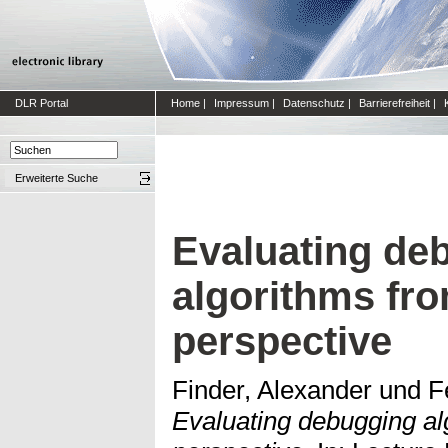
DLR Portal
Home
|
Impressum
|
Datenschutz
|
Barrierefreiheit
|
Erweiterte Suche
Evaluating de
algorithms fro
perspective
Finder, Alexander
und
F
Evaluating debugging alg