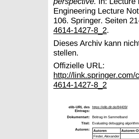
perspective.
In: Lecture 
Engineering Lecture Note
106. Springer. Seiten 21
4614-1427-8_2
.
Dieses Archiv kann nicht
stellen.
Offizielle URL:
http://link.springer.co
4614-1427-8_2
elib-URL des
https://elib.dlr.de/84409/
Eintrags:
Dokumentart:
Beitrag im Sammelband
Titel:
Evaluating debugging algorithms
Autoren:
Autoren
Autoren-O
Finder, Alexander