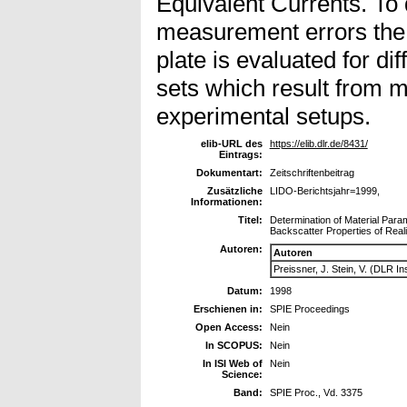
Equivalent Currents. To 
measurement errors the 
plate is evaluated for di
sets which result from 
experimental setups.
elib-URL des
https://elib.dlr.de/8431/
Eintrags:
Dokumentart:
Zeitschriftenbeitrag
Zusätzliche
LIDO-Berichtsjahr=1999,
Informationen:
Titel:
Determination of Material Para
Backscatter Properties of Real
Autoren:
Autoren
Preissner, J. Stein, V. (DLR In
Datum:
1998
Erschienen in:
SPIE Proceedings
Open Access:
Nein
In SCOPUS:
Nein
In ISI Web of
Nein
Science:
Band:
SPIE Proc., Vd. 3375