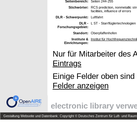
Seitenbereich:
Seiten 244-255
Stichwörter:
RCS prediction, nonmetallic str
facilities, influence of errors
DLR - Schwerpunkt:
Luftfahrt
DLR -
L ST - Starrflüglertechnologien
Forschungsgebiet:
Standort:
Oberpfaffenhofen
Institute &
Institut für Hochfrequenztechni
Einrichtungen:
Nur für Mitarbeiter des 
Eintrags
Einige Felder oben sind
Felder anzeigen
electronic library ver
Gestaltung Webseite und Datenbank: Copyright © Deutsches Zentrum für Luft- und Raumfa