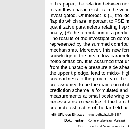
n this paper, the relation between n
mean flow characteristics in the vicin
investigated. Of interest is (1) the i
flap tip which are important to FSE no
quantitative parameters relating flap 
finally, (3) the formulation of a pre
The results of the investigation dem
represented by the summed contribut
mechanisms. Moreover, this new form
knowledge of the mean flow parameter
noise emission. It is assumed that uns
from the unstable pressure side shea
the upper tip edge, lead to midto- hi
unsteadiness in the proximity of the 
are assumed to be the main contribut
prediction scheme is formulated and 
measurements at small scale wing co
necessitates knowledge of the flap cho
accurate estimates of the far field no
elib-URL des Eintrags:
https://elib.dlr.de/84148/
Dokumentart:
Konferenzbeitrag (Vortrag)
Titel:
Flow Field Measurements to 