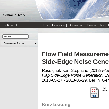
DLR Portal
Home
|
Impressum
|
Datenschutz
|
Barrierefreiheit
|
Erweiterte Suche
Flow Field Measuremen
Side-Edge Noise Gene
Rossignol, Karl-Stephane
(2013)
Flo
Flap Side-Edge Noise Generation.
19
2013-05-27 - 2013-05-29, Berlin, Ge
PDF
-
2MB
Kurzfassung