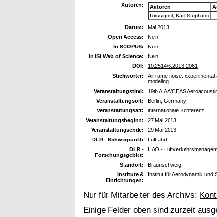
Autoren:
Autoren
A
Rossignol, Karl-Stephane
Datum:
Mai 2013
Open Access:
Nein
In SCOPUS:
Nein
In ISI Web of Science:
Nein
DOI:
10.2514/6.2013-2061
Stichwörter:
Airframe noise, experimental a
modeling
Veranstaltungstitel:
19th AIAA/CEAS Aeroacousti
Veranstaltungsort:
Berlin, Germany
Veranstaltungsart:
internationale Konferenz
Veranstaltungsbeginn:
27 Mai 2013
Veranstaltungsende:
29 Mai 2013
DLR - Schwerpunkt:
Luftfahrt
DLR -
L AO - Luftverkehrsmanageme
Forschungsgebiet:
Standort:
Braunschweig
Institute &
Institut für Aerodynamik und
Einrichtungen:
Nur für Mitarbeiter des Archivs:
Kont
Einige Felder oben sind zurzeit ausg