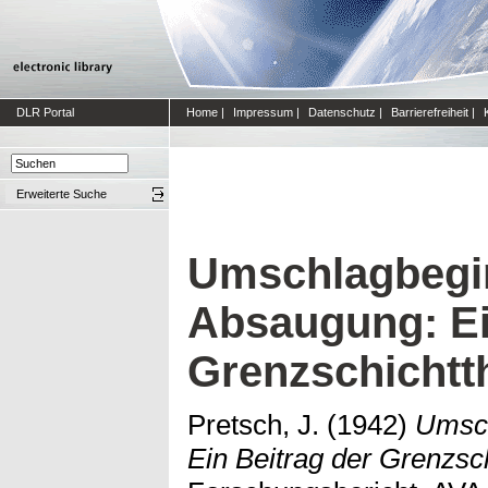
DLR Portal
Home
|
Impressum
|
Datenschutz
|
Barrierefreiheit
|
Erweiterte Suche
Umschlagbegi
Absaugung: Ei
Grenzschichtt
Pretsch, J.
(1942)
Umsch
Ein Beitrag der Grenzsch