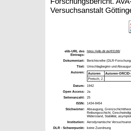
Forschungsbericht. AVA
Versuchsanstalt Götting
elib-URL des
https://elib.dlr.de/83188/
Eintrags:
Dokumentart:
Berichtsreihe (DLR-Forschungs
Titel:
Umschlagbeginn und Absaugung:
Autoren:
Autoren
Autoren-ORCID-
Pretsch, J.
Datum:
1942
Open Access:
Ja
Seitenanzahl:
25
ISSN:
1434-8454
Stichwörter:
Absaugung, Grenzschichttheori
Reibungsschicht, Geschwindigke
Widerstand, Stabilität, asympt
Institution:
Aerodynamische Versuchsansta
DLR - Schwerpunkt:
keine Zuordnung