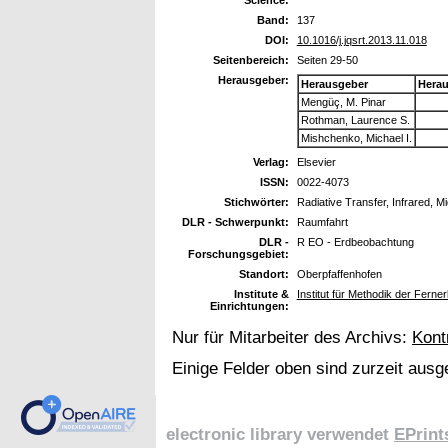
Science:
Band:
137
DOI:
10.1016/j.jqsrt.2013.11.018
Seitenbereich:
Seiten 29-50
Herausgeber:
Herausgeber
Hera
Mengüç, M. Pinar
Rothman, Laurence S.
Mishchenko, Michael I.
Verlag:
Elsevier
ISSN:
0022-4073
Stichwörter:
Radiative Transfer, Infrared, M
DLR - Schwerpunkt:
Raumfahrt
DLR -
R EO - Erdbeobachtung
Forschungsgebiet:
Standort:
Oberpfaffenhofen
Institute &
Institut für Methodik der Fer
Einrichtungen:
Nur für Mitarbeiter des Archivs:
Kont
Einige Felder oben sind zurzeit ausg
electronic library verwendet
EPrint