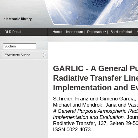
DLR Portal
Home
|
Impressum
|
Datenschutz
|
Barrierefreiheit
|
Erweiterte Suche
GARLIC - A General P
Radiative Transfer Lin
Implementation and Ev
Schreier, Franz
und
Gimeno Garcia, 
Michael
und
Mendrok, Jana
und
Vas
A General Purpose Atmospheric Radia
Implementation and Evaluation.
Journ
Radiative Transfer, 137, Seiten 29-50
ISSN 0022-4073.