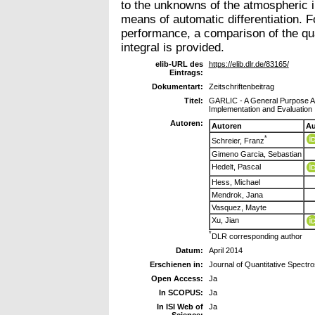
to the unknowns of the atmospheric 
means of automatic differentiation.
performance, a comparison of the qua
integral is provided.
elib-URL des
https://elib.dlr.de/83165/
Eintrags:
Dokumentart:
Zeitschriftenbeitrag
Titel:
GARLIC - A General Purpose At
Implementation and Evaluation
Autoren:
Autoren
Au
*
Schreier, Franz
Gimeno Garcia, Sebastian
Hedelt, Pascal
Hess, Michael
Mendrok, Jana
Vasquez, Mayte
Xu, Jian
*
DLR corresponding author
Datum:
April 2014
Erschienen in:
Journal of Quantitative Spectr
Open Access:
Ja
In SCOPUS:
Ja
In ISI Web of
Ja