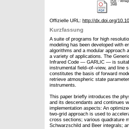
PDF
- Verlag
2MB
Offizielle URL:
http://dx.doi.org/10.1
Kurzfassung
A suite of programs for high resoluti
modeling has been developed with emp
algorithms and a modular approach app
a variety of applications. The Gener
Infrared Code — GARLIC — is suitabl
instrumental field–of–view, and line
constitutes the basis of forward mod
retrieve atmospheric state paramete
instruments.
This paper briefly introduces the p
and its descendants and continues wi
implementation aspects: An optimized
two-grid approach is used to accelera
cross sections; various quadrature 
Schwarzschild and Beer integrals; an