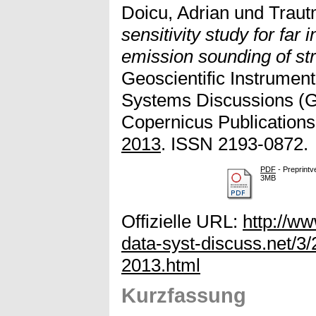
Doicu, Adrian
und
Trau
sensitivity study for far
emission sounding of str
Geoscientific Instrumen
Systems Discussions (GI
Copernicus Publications
2013
. ISSN 2193-0872.
PDF
- Preprintv
3MB
Offizielle URL:
http://w
data-syst-discuss.net/3
2013.html
Kurzfassung