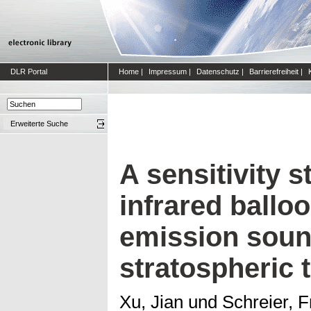
DLR Portal
Home
|
Impressum
|
Datenschutz
|
Barrierefreiheit
|
Erweiterte Suche
A sensitivity s
infrared ballo
emission soun
stratospheric 
Xu, Jian
und
Schreier, 