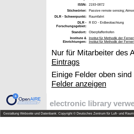
ISSN:
2193-0872
Stichwörter:
Passive remote sensing; Atmos
DLR - Schwerpunkt:
Raumfahrt
DLR -
R EO - Erdbeobachtung
Forschungsgebiet:
Standort:
Oberpfaffenhofen
Institute &
Institut für Methodik der Fer
Einrichtungen:
Institut für Methodik der Fern
Nur für Mitarbeiter des 
Eintrags
Einige Felder oben sind
Felder anzeigen
electronic library ver
Gestaltung Webseite und Datenbank: Copyright © Deutsches Zentrum für Luft- und Raumfa