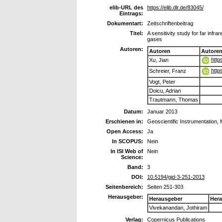
elib-URL des
https://elib.dlr.de/83045/
Eintrags:
Dokumentart:
Zeitschriftenbeitrag
Titel:
A sensitivity study for far infr
gases
Autoren:
Autoren
Autore
http
Xu, Jian
http
Schreier, Franz
Vogt, Peter
Doicu, Adrian
Trautmann, Thomas
Datum:
Januar 2013
Erschienen in:
Geoscientific Instrumentation
Open Access:
Ja
In SCOPUS:
Nein
In ISI Web of
Nein
Science:
Band:
3
DOI:
10.5194/gid-3-251-2013
Seitenbereich:
Seiten 251-303
Herausgeber:
Herausgeber
Her
Vivekanandan, Jothiram
Verlag:
Copernicus Publications