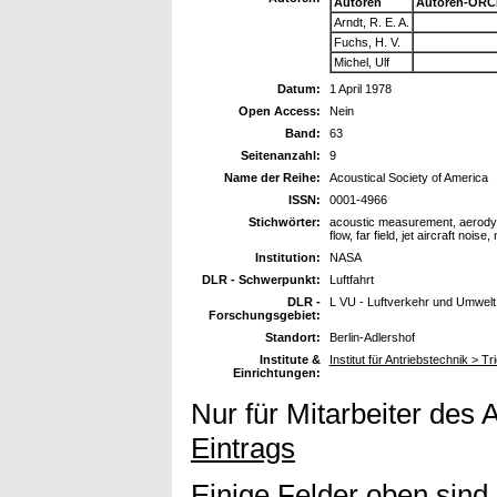
Autoren
Autoren-ORC
Arndt, R. E. A.
Fuchs, H. V.
Michel, Ulf
Datum:
1 April 1978
Open Access:
Nein
Band:
63
Seitenanzahl:
9
Name der Reihe:
Acoustical Society of America
ISSN:
0001-4966
Stichwörter:
acoustic measurement, aerodyn
flow, far field, jet aircraft noi
Institution:
NASA
DLR - Schwerpunkt:
Luftfahrt
DLR -
L VU - Luftverkehr und Umwelt
Forschungsgebiet:
Standort:
Berlin-Adlershof
Institute &
Institut für Antriebstechnik > 
Einrichtungen:
Nur für Mitarbeiter des 
Eintrags
Einige Felder oben sind