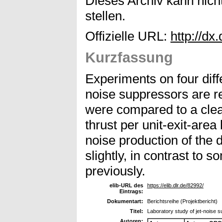
Dieses Archiv kann nicht
stellen.
Offizielle URL:
http://dx
Kurzfassung
Experiments on four diff
noise suppressors are r
were compared to a clean
thrust per unit‐exit‐area
noise production of the d
slightly, in contrast to 
previously.
elib-URL des
https://elib.dlr.de/82992/
Eintrags:
Dokumentart:
Berichtsreihe (Projektbericht)
Titel:
Laboratory study of jet-noise 
Autoren: