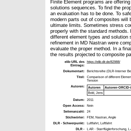
Finite Element programs are offering 
solutions sequences. To find the prop
an evaluation has to be done. To saf
modern parts out of composites will 
ultimate limits. Sometimes stress c
properly with the standard methods. 
different element types and solution
refinement in MD Nastran were compa
evaluate the proper method. In a fina
the results projected to composite pa
elib-URL des
https://elib.dlr.de/82988/
Eintrags:
Dokumentart:
Berichtsreihe (DLR-Interner Be
Titel:
Comparison of different Eleme
Tension
Autoren:
Autoren
Autoren-ORCID-
Bold, Jens
Datum:
2011
Open Access:
Nein
Seitenanzahl:
24
Stichwörter:
FEM, Nastran, Angle
DLR - Schwerpunkt:
Luftfahrt, Luftfahrt
DLR -
L AR - Starrflüglerforschung, L