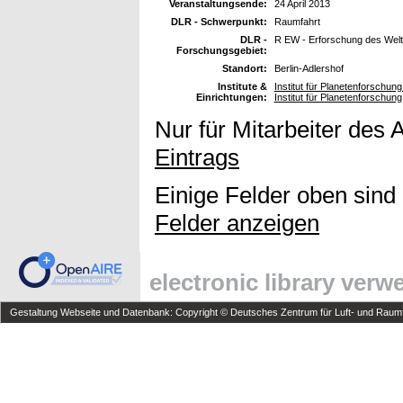
Veranstaltungsende:
24 April 2013
DLR - Schwerpunkt:
Raumfahrt
DLR -
R EW - Erforschung des Wel
Forschungsgebiet:
Standort:
Berlin-Adlershof
Institute &
Institut für Planetenforschun
Einrichtungen:
Institut für Planetenforschung
Nur für Mitarbeiter des 
Eintrags
Einige Felder oben sind
Felder anzeigen
electronic library ver
Gestaltung Webseite und Datenbank: Copyright © Deutsches Zentrum für Luft- und Raumfa