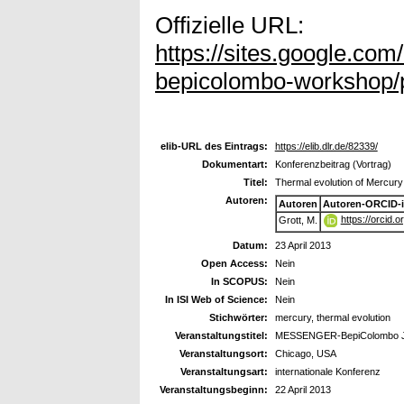
Offizielle URL:
https://sites.google.co
bepicolombo-workshop/
elib-URL des Eintrags:
https://elib.dlr.de/82339/
Dokumentart:
Konferenzbeitrag (Vortrag)
Titel:
Thermal evolution of Mercury
Autoren:
Autoren
Autoren-ORCID-
https://orcid
Grott, M.
Datum:
23 April 2013
Open Access:
Nein
In SCOPUS:
Nein
In ISI Web of Science:
Nein
Stichwörter:
mercury, thermal evolution
Veranstaltungstitel:
MESSENGER-BepiColombo Joi
Veranstaltungsort:
Chicago, USA
Veranstaltungsart:
internationale Konferenz
Veranstaltungsbeginn:
22 April 2013