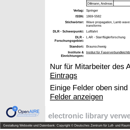
Dillmann, Andreas
Verlag:
Springer
ISSN:
1869-5582
Stichwörter:
Wave propagation, Lamb wave, A
transforms
DLR - Schwerpunkt:
Luftfahrt
DLR -
L AR - Starrflüglerforschung
Forschungsgebiet:
Standort:
Braunschweig
Institute &
Institut für Faserverbundleich
Einrichtungen:
Nur für Mitarbeiter des 
Eintrags
Einige Felder oben sind
Felder anzeigen
electronic library ver
Gestaltung Webseite und Datenbank: Copyright © Deutsches Zentrum für Luft- und Raumfa