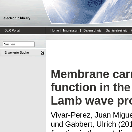
DLR Portal
Home
|
Impressum
|
Datenschutz
|
Barrierefreiheit
|
Erweiterte Suche
Membrane carr
function in th
Lamb wave pr
Vivar-Perez, Juan Migue
und
Gabbert, Ulrich
(20