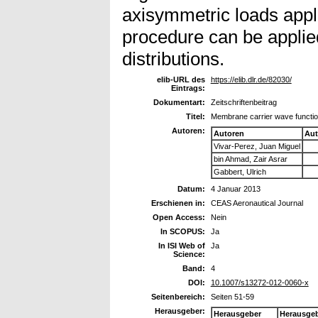
axisymmetric loads appli
procedure can be applied
distributions.
elib-URL des
https://elib.dlr.de/82030/
Eintrags:
Dokumentart:
Zeitschriftenbeitrag
Titel:
Membrane carrier wave functio
Autoren:
Autoren
Aut
Vivar-Perez, Juan Miguel
bin Ahmad, Zair Asrar
Gabbert, Ulrich
Datum:
4 Januar 2013
Erschienen in:
CEAS Aeronautical Journal
Open Access:
Nein
In SCOPUS:
Ja
In ISI Web of
Ja
Science:
Band:
4
DOI:
10.1007/s13272-012-0060-x
Seitenbereich:
Seiten 51-59
Herausgeber:
Herausgeber
Herausge