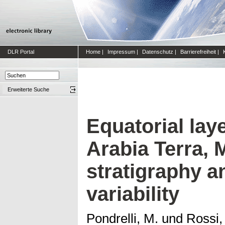
DLR Portal
Home
|
Impressum
|
Datenschutz
|
Barrierefreiheit
|
Erweiterte Suche
Equatorial lay
Arabia Terra, 
stratigraphy a
variability
Pondrelli, M.
und
Rossi,