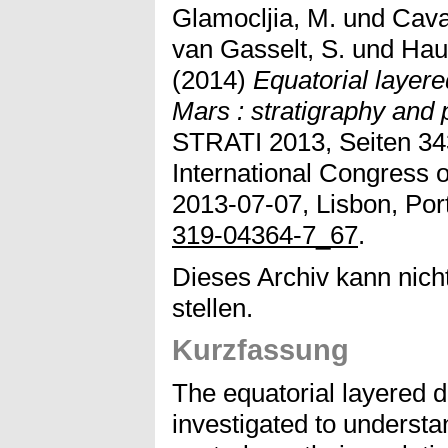
Glamocljia, M.
und
Cava
van Gasselt, S.
und
Hau
(2014)
Equatorial layere
Mars : stratigraphy and p
STRATI 2013, Seiten 343
International Congress o
2013-07-07, Lisbon, Port
319-04364-7_67
.
Dieses Archiv kann nicht
stellen.
Kurzfassung
The equatorial layered d
investigated to understa