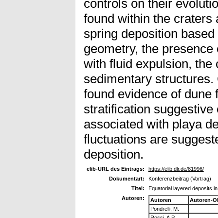
controls on their evoluti
found within the crater
spring deposition based 
geometry, the presence 
with fluid expulsion, the
sedimentary structures. 
found evidence of dune 
stratification suggestive 
associated with playa d
fluctuations are suggest
deposition.
elib-URL des Eintrags:
https://elib.dlr.de/81996/
Dokumentart:
Konferenzbeitrag (Vortrag)
Titel:
Equatorial layered deposits in
Autoren:
Autoren
Autoren-O
Pondrelli, M.
Rossi, A.P.