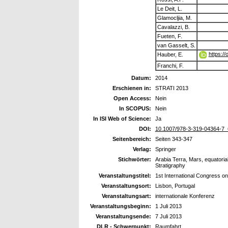
Le Deit, L.
Glamocljia, M.
Cavalazzi, B.
Fueten, F.
van Gasselt, S.
https:/
Hauber, E.
Franchi, F.
Datum:
2014
Erschienen in:
STRATI 2013
Open Access:
Nein
In SCOPUS:
Nein
In ISI Web of Science:
Ja
DOI:
10.1007/978-3-319-04364-7_
Seitenbereich:
Seiten 343-347
Verlag:
Springer
Stichwörter:
Arabia Terra, Mars, equatoria
Stratigraphy
Veranstaltungstitel:
1st International Congress on
Veranstaltungsort:
Lisbon, Portugal
Veranstaltungsart:
internationale Konferenz
Veranstaltungsbeginn:
1 Juli 2013
Veranstaltungsende:
7 Juli 2013
DLR - Schwerpunkt:
Raumfahrt