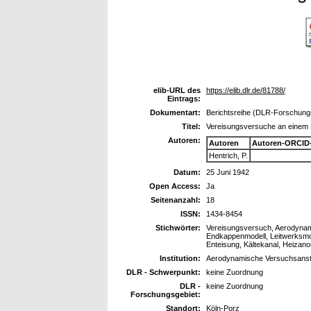
elib-URL des
https://elib.dlr.de/81788/
Eintrags:
Dokumentart:
Berichtsreihe (DLR-Forschungs
Titel:
Vereisungsversuche an einem 
Autoren:
Autoren
Autoren-ORCID
Hentrich, P.
Datum:
25 Juni 1942
Open Access:
Ja
Seitenanzahl:
18
ISSN:
1434-8454
Stichwörter:
Vereisungsversuch, Aerodynami
Endkappenmodell, Leitwerksmod
Enteisung, Kältekanal, Heizano
Institution:
Aerodynamische Versuchsansta
DLR - Schwerpunkt:
keine Zuordnung
DLR -
keine Zuordnung
Forschungsgebiet:
Standort:
Köln-Porz