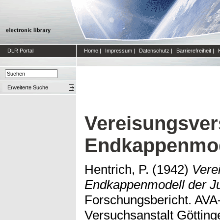
DLR Portal
Home
|
Impressum
|
Datenschutz
|
Barrierefreiheit
|
Erweiterte Suche
Vereisungsver
Endkappenmode
Hentrich, P.
(1942)
Vere
Endkappenmodell der Ju
Forschungsbericht. AVA
Versuchsanstalt Götting