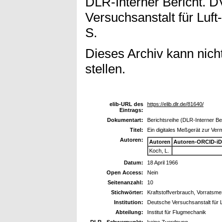
DLR-Interner Bericht. 
Versuchsanstalt für Luf
S.
Dieses Archiv kann nicht
stellen.
elib-URL des
https://elib.dlr.de/81640/
Eintrags:
Dokumentart:
Berichtsreihe (DLR-Interner Be
Titel:
Ein digitales Meßgerät zur Ver
Autoren:
Autoren
Autoren-ORCID-iD
Koch, L.
Datum:
18 April 1966
Open Access:
Nein
Seitenanzahl:
10
Stichwörter:
Kraftstoffverbrauch, Vorratsm
Institution:
Deutsche Versuchsanstalt für 
Abteilung:
Institut für Flugmechanik
DLR - Schwerpunkt:
keine Zuordnung