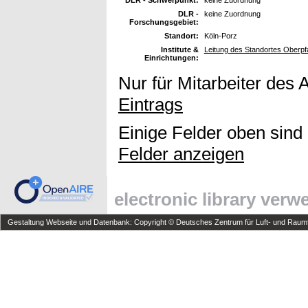
DLR -
keine Zuordnung
Forschungsgebiet:
Standort:
Köln-Porz
Institute &
Leitung des Standortes Oberpf
Einrichtungen:
Nur für Mitarbeiter des 
Eintrags
Einige Felder oben sind
Felder anzeigen
electronic library ver
Gestaltung Webseite und Datenbank: Copyright © Deutsches Zentrum für Luft- und Raumfa