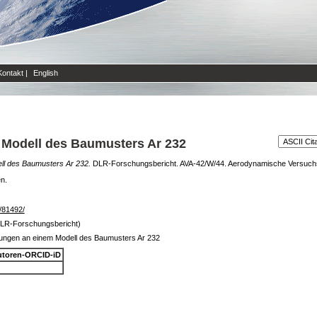
Kontakt
|
English
Modell des Baumusters Ar 232
l des Baumusters Ar 232.
DLR-Forschungsbericht. AVA-42/W/44. Aerodynamische Versuchsa
en.
e/81492/
DLR-Forschungsbericht)
ngen an einem Modell des Baumusters Ar 232
toren-ORCID-iD