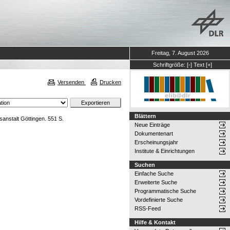
Freitag, 7. August 2026
Schriftgröße:
[-]
Text
[+]
Versenden
Drucken
Blättern
nstalt Göttingen. 551 S.
Neue Einträge
Dokumentenart
Erscheinungsjahr
Institute & Einrichtungen
Suchen
Einfache Suche
Erweiterte Suche
Programmatische Suche
Vordefinierte Suche
RSS-Feed
Hilfe & Kontakt