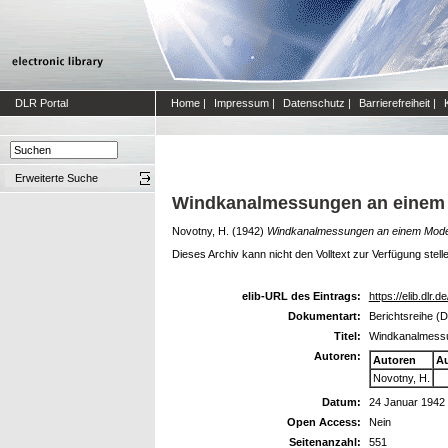
DLR Portal
Home
|
Impressum
|
Datenschutz
|
Barrierefreiheit
|
Erweiterte Suche
Windkanalmessungen an einem 
Novotny, H.
(1942)
Windkanalmessungen an einem Model
Dieses Archiv kann nicht den Volltext zur Verfügung stell
elib-URL des Eintrags:
https://elib.dlr.d
Dokumentart:
Berichtsreihe (
Titel:
Windkanalmessu
Autoren:
Autoren
Au
Novotny, H.
Datum:
24 Januar 1942
Open Access:
Nein
Seitenanzahl:
551