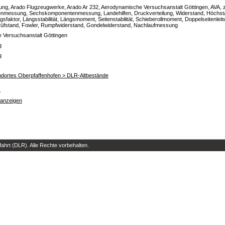
g, Arado Flugzeugwerke, Arado Ar 232, Aerodynamische Versuchsanstalt Göttingen, AVA, z
messung, Sechskomponentenmessung, Landehilfen, Druckverteilung, Widerstand, Höchstauf
sfaktor, Längsstabilität, Längsmoment, Seitenstabilität, Schieberollmoment, Doppelseitenleit
üfstand, Fowler, Rumpfwiderstand, Gondelwiderstand, Nachlaufmessung
 Versuchsanstalt Göttingen
g
g
ndortes Oberpfaffenhofen > DLR-Altbestände
s
 anzeigen
hrt (DLR). Alle Rechte vorbehalten.