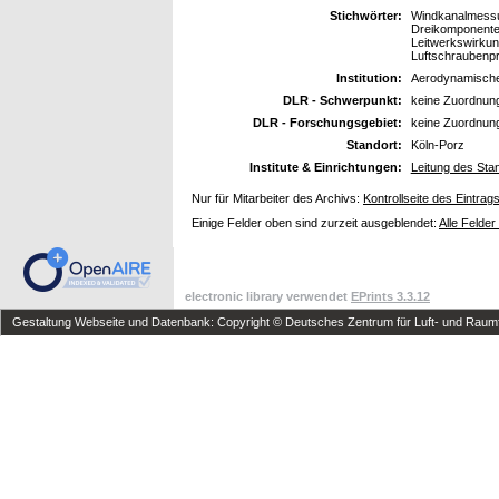
Stichwörter:
Windkanalmessun
Dreikomponenten
Leitwerkswirkung
Luftschraubenpr
Institution:
Aerodynamische
DLR - Schwerpunkt:
keine Zuordnun
DLR - Forschungsgebiet:
keine Zuordnun
Standort:
Köln-Porz
Institute & Einrichtungen:
Leitung des Sta
Nur für Mitarbeiter des Archivs:
Kontrollseite des Eintrag
Einige Felder oben sind zurzeit ausgeblendet:
Alle Felder
electronic library verwendet
EPrints 3.3.12
Gestaltung Webseite und Datenbank: Copyright © Deutsches Zentrum für Luft- und Raumfa