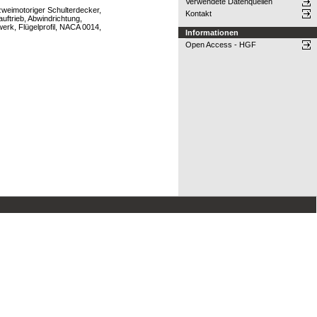
Verwendete Datenquellen
weimotoriger Schulterdecker,
Kontakt
trieb, Abwindrichtung,
werk, Flügelprofil, NACA 0014,
Informationen
Open Access - HGF